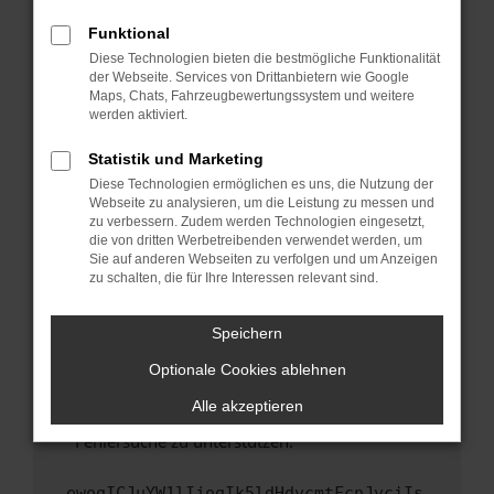
anderen Browser oder in einem privaten
Fenster?
Funktional
Starte dein Gerät neu.
Diese Technologien bieten die bestmögliche Funktionalität
der Webseite. Services von Drittanbietern wie Google
Das kann manchmal helfen, vorübergehende
Maps, Chats, Fahrzeugbewertungssystem und weitere
Probleme zu beheben.
werden aktiviert.
Stelle sicher, dass dein Browser und dein
Statistik und Marketing
Betriebssystem auf dem neuesten Stand
Diese Technologien ermöglichen es uns, die Nutzung der
sind.
Webseite zu analysieren, um die Leistung zu messen und
Veraltete Software birgt nicht nur ein
zu verbessern. Zudem werden Technologien eingesetzt,
Sicherheitsrisiko, sondern kann auch dazu
die von dritten Werbetreibenden verwendet werden, um
führen, dass bestimmte Funktionen nicht mehr
Sie auf anderen Webseiten zu verfolgen und um Anzeigen
zu schalten, die für Ihre Interessen relevant sind.
unterstützt werden.
Wende dich an den Webseitenbetreiber.
Speichern
Wenn du alle oben genannten Schritte versucht
hast, kontaktiere uns bitte. Wir werden
Optionale Cookies ablehnen
versuchen, das Problem zu beheben. Du kannst
Alle akzeptieren
uns diesen Text schicken, um uns bei der
Fehlersuche zu unterstützen:
ewogICJuYW1lIjogIk5ldHdvcmtFcnJvciIs