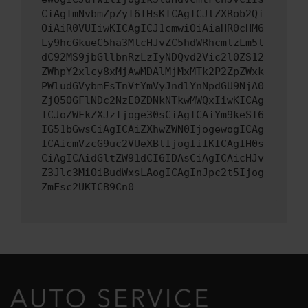
CiAgImNvbmZpZyI6IHsKICAgICJtZXRob2Qi
OiAiR0VUIiwKICAgICJ1cmwiOiAiaHR0cHM6
Ly9hcGkueC5ha3MtcHJvZC5hdWRhcmlzLm5l
dC92MS9jbGllbnRzLzIyNDQvd2Vic2l0ZS12
ZWhpY2xlcy8xMjAwMDAlMjMxMTk2P2ZpZWxk
PWludGVybmFsTnVtYmVyJndlYnNpdGU9NjA0
ZjQ5OGFlNDc2NzE0ZDNkNTkwMWQxIiwKICAg
ICJoZWFkZXJzIjoge30sCiAgICAiYm9keSI6
IG51bGwsCiAgICAiZXhwZWN0IjogewogICAg
ICAicmVzcG9uc2VUeXBlIjogIiIKICAgIH0s
CiAgICAidGltZW91dCI6IDAsCiAgICAicHJv
Z3Jlc3MiOiBudWxsLAogICAgInJpc2t5Ijog
ZmFsc2UKICB9Cn0=