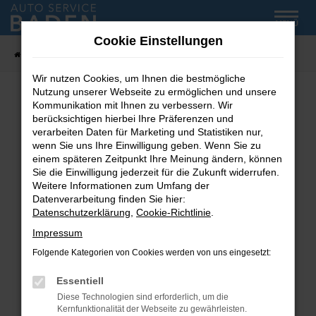
Zum
MENÜ
Hauptinhalt
Cookie Einstellungen
springen
Startseite
Fahrzeug-Showroom
Wir nutzen Cookies, um Ihnen die bestmögliche
Nutzung unserer Webseite zu ermöglichen und unsere
Kommunikation mit Ihnen zu verbessern. Wir
Fehler: Network Error
berücksichtigen hierbei Ihre Präferenzen und
verarbeiten Daten für Marketing und Statistiken nur,
wenn Sie uns Ihre Einwilligung geben. Wenn Sie zu
Beim Laden ist ein Fehler aufgetreten.
einem späteren Zeitpunkt Ihre Meinung ändern, können
Hier sind ein paar Tipps, die dir helfen können:
Sie die Einwilligung jederzeit für die Zukunft widerrufen.
Weitere Informationen zum Umfang der
Überprüfe deine Firewall und deine
Datenverarbeitung finden Sie hier:
Internetverbindung.
Datenschutzerklärung
,
Cookie-Richtlinie
.
Laden andere Webseiten, zum Beispiel deine
Impressum
Suchmaschine?
Folgende Kategorien von Cookies werden von uns eingesetzt:
Prüfe deine Browsererweiterungen.
Manche Erweiterungen, wie Werbeblocker,
Essentiell
können das Laden bestimmter Seiten
Diese Technologien sind erforderlich, um die
verhindern. Funktioniert die Seite in einem
Kernfunktionalität der Webseite zu gewährleisten.