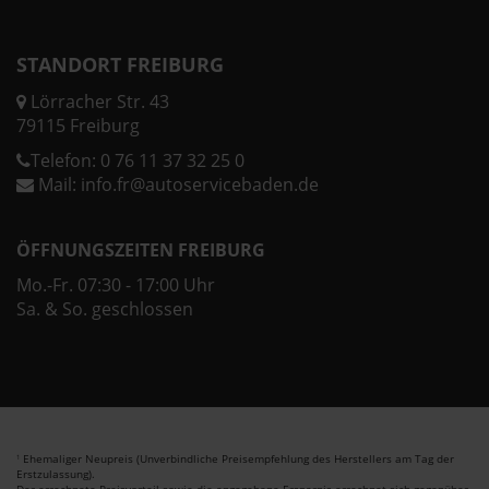
STANDORT FREIBURG
Lörracher Str. 43
79115 Freiburg
Telefon:
0 76 11 37 32 25 0
Mail:
info.fr@autoservicebaden.de
ÖFFNUNGSZEITEN FREIBURG
Mo.-Fr. 07:30 - 17:00 Uhr
Sa. & So. geschlossen
Ehemaliger Neupreis (Unverbindliche Preisempfehlung des Herstellers am Tag der
1
Erstzulassung).