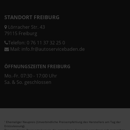
STANDORT FREIBURG
Lörracher Str. 43
79115 Freiburg
Telefon:
0 76 11 37 32 25 0
Mail:
info.fr@autoservicebaden.de
ÖFFNUNGSZEITEN FREIBURG
Mo.-Fr. 07:30 - 17:00 Uhr
Sa. & So. geschlossen
Ehemaliger Neupreis (Unverbindliche Preisempfehlung des Herstellers am Tag der
1
Erstzulassung).