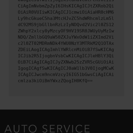
CiAgImNvbmZpZyI6IHsKICAgICJtZXRob2Qi
OiAiR0VUIiwKICAgICJ1cmwiOiAiaHR0cHM6
Ly9hcGkueC5ha3MtcHJvZC5hdWRhcmlzLm5l
dC92MS9jbGllbnRzLzIyNDQvd2Vic2l0ZS12
ZWhpY2xlcy8yMzcyOF9HV19SR0JWUyUyMzIw
NDQ/ZmllbGQ9aW50ZXJuYWxOdW1iZXImd2Vi
c2l0ZT02MDRmNDk4YWU0NzY3MTRkM2Q1OTAx
ZDEiLAogICAgImhlYWRlcnMiOiB7fSwKICAg
ICJib2R5IjogbnVsbCwKICAgICJleHBlY3Qi
OiB7CiAgICAgICJyZXNwb25zZVR5cGUiOiAi
IgogICAgfSwKICAgICJ0aW1lb3V0IjogMCwK
ICAgICJwcm9ncmVzcyI6IG51bGwsCiAgICAi
cmlza3kiOiBmYWxzZQogIH0KfQ==