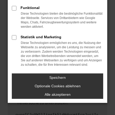
anderen Browser oder in einem privaten
Fenster?
Funktional
Starte dein Gerät neu.
Diese Technologien bieten die bestmögliche Funktionalität
der Webseite. Services von Drittanbietern wie Google
Das kann manchmal helfen, vorübergehende
Maps, Chats, Fahrzeugbewertungssystem und weitere
Probleme zu beheben.
werden aktiviert.
Stelle sicher, dass dein Browser und dein
Statistik und Marketing
Betriebssystem auf dem neuesten Stand
Diese Technologien ermöglichen es uns, die Nutzung der
sind.
Webseite zu analysieren, um die Leistung zu messen und
Veraltete Software birgt nicht nur ein
zu verbessern. Zudem werden Technologien eingesetzt,
Sicherheitsrisiko, sondern kann auch dazu
die von dritten Werbetreibenden verwendet werden, um
führen, dass bestimmte Funktionen nicht mehr
Sie auf anderen Webseiten zu verfolgen und um Anzeigen
zu schalten, die für Ihre Interessen relevant sind.
unterstützt werden.
Wende dich an den Webseitenbetreiber.
Speichern
Wenn du alle oben genannten Schritte versucht
hast, kontaktiere uns bitte. Wir werden
Optionale Cookies ablehnen
versuchen, das Problem zu beheben. Du kannst
Alle akzeptieren
uns diesen Text schicken, um uns bei der
Fehlersuche zu unterstützen:
ewogICJuYW1lIjogIk5ldHdvcmtFcnJvciIs