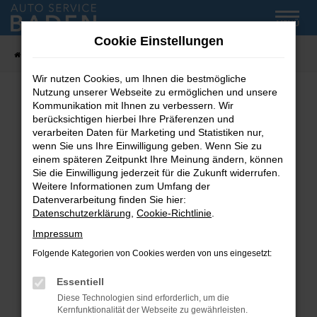
Zum
MENÜ
Hauptinhalt
Cookie Einstellungen
springen
Startseite
Fahrzeug-Showroom
Wir nutzen Cookies, um Ihnen die bestmögliche
Nutzung unserer Webseite zu ermöglichen und unsere
Kommunikation mit Ihnen zu verbessern. Wir
Fehler: Network Error
berücksichtigen hierbei Ihre Präferenzen und
verarbeiten Daten für Marketing und Statistiken nur,
wenn Sie uns Ihre Einwilligung geben. Wenn Sie zu
Beim Laden ist ein Fehler aufgetreten.
einem späteren Zeitpunkt Ihre Meinung ändern, können
Hier sind ein paar Tipps, die dir helfen können:
Sie die Einwilligung jederzeit für die Zukunft widerrufen.
Weitere Informationen zum Umfang der
Überprüfe deine Firewall und deine
Datenverarbeitung finden Sie hier:
Internetverbindung.
Datenschutzerklärung
,
Cookie-Richtlinie
.
Laden andere Webseiten, zum Beispiel deine
Impressum
Suchmaschine?
Folgende Kategorien von Cookies werden von uns eingesetzt:
Prüfe deine Browsererweiterungen.
Manche Erweiterungen, wie Werbeblocker,
Essentiell
können das Laden bestimmter Seiten
Diese Technologien sind erforderlich, um die
verhindern. Funktioniert die Seite in einem
Kernfunktionalität der Webseite zu gewährleisten.