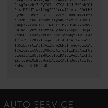
CiAgImNvbmZpZyI6IHsKICAgICJtZXRob2Qi
OiAiR0VUIiwKICAgICJ1cmwiOiAiaHR0cHM6
Ly9hcGkueC5ha3MtcHJvZC5hdWRhcmlzLm5l
dC92MS9jbGllbnRzLzIyNDQvd2Vic2l0ZS12
ZWhpY2xlcy81NTI1NTUlMjMxNDM4P2ZpZWxk
PWludGVybmFsTnVtYmVyJndlYnNpdGU9NjA0
ZjQ5OGFlNDc2NzE0ZDNkNTkwMWQxIiwKICAg
ICJoZWFkZXJzIjoge30sCiAgICAiYm9keSI6
IG51bGwsCiAgICAiZXhwZWN0IjogewogICAg
ICAicmVzcG9uc2VUeXBlIjogIiIKICAgIH0s
CiAgICAidGltZW91dCI6IDAsCiAgICAicHJv
Z3Jlc3MiOiBudWxsLAogICAgInJpc2t5Ijog
ZmFsc2UKICB9Cn0=