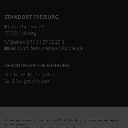
STANDORT FREIBURG
Lörracher Str. 43
79115 Freiburg
Telefon:
0 76 11 37 32 25 0
Mail:
info.fr@autoservicebaden.de
ÖFFNUNGSZEITEN FREIBURG
Mo.-Fr. 07:30 - 17:00 Uhr
Sa. & So. geschlossen
Ehemaliger Neupreis (Unverbindliche Preisempfehlung des Herstellers am Tag der
1
Erstzulassung).