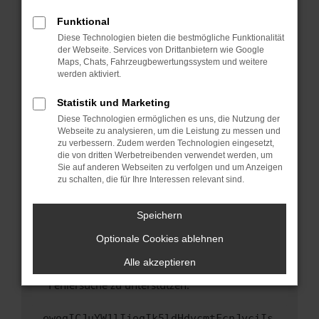
anderen Browser oder in einem privaten
Fenster?
Funktional
Starte dein Gerät neu.
Diese Technologien bieten die bestmögliche Funktionalität
der Webseite. Services von Drittanbietern wie Google
Das kann manchmal helfen, vorübergehende
Maps, Chats, Fahrzeugbewertungssystem und weitere
Probleme zu beheben.
werden aktiviert.
Stelle sicher, dass dein Browser und dein
Statistik und Marketing
Betriebssystem auf dem neuesten Stand
Diese Technologien ermöglichen es uns, die Nutzung der
sind.
Webseite zu analysieren, um die Leistung zu messen und
Veraltete Software birgt nicht nur ein
zu verbessern. Zudem werden Technologien eingesetzt,
Sicherheitsrisiko, sondern kann auch dazu
die von dritten Werbetreibenden verwendet werden, um
führen, dass bestimmte Funktionen nicht mehr
Sie auf anderen Webseiten zu verfolgen und um Anzeigen
zu schalten, die für Ihre Interessen relevant sind.
unterstützt werden.
Wende dich an den Webseitenbetreiber.
Speichern
Wenn du alle oben genannten Schritte versucht
hast, kontaktiere uns bitte. Wir werden
Optionale Cookies ablehnen
versuchen, das Problem zu beheben. Du kannst
Alle akzeptieren
uns diesen Text schicken, um uns bei der
Fehlersuche zu unterstützen:
ewogICJuYW1lIjogIk5ldHdvcmtFcnJvciIs