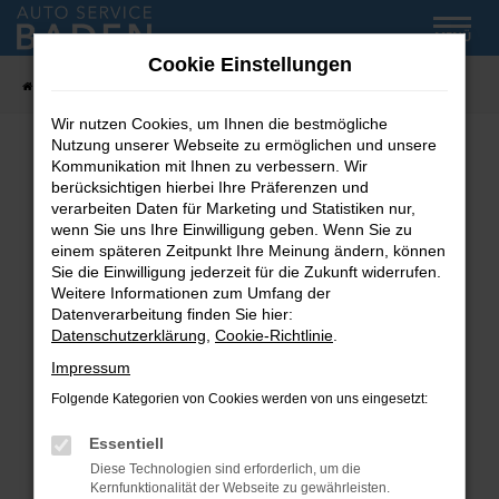
Zum
MENÜ
Hauptinhalt
Cookie Einstellungen
springen
Startseite
Fahrzeug-Showroom
Wir nutzen Cookies, um Ihnen die bestmögliche
Nutzung unserer Webseite zu ermöglichen und unsere
Kommunikation mit Ihnen zu verbessern. Wir
Fehler: Network Error
berücksichtigen hierbei Ihre Präferenzen und
verarbeiten Daten für Marketing und Statistiken nur,
wenn Sie uns Ihre Einwilligung geben. Wenn Sie zu
Beim Laden ist ein Fehler aufgetreten.
einem späteren Zeitpunkt Ihre Meinung ändern, können
Hier sind ein paar Tipps, die dir helfen können:
Sie die Einwilligung jederzeit für die Zukunft widerrufen.
Weitere Informationen zum Umfang der
Überprüfe deine Firewall und deine
Datenverarbeitung finden Sie hier:
Internetverbindung.
Datenschutzerklärung
,
Cookie-Richtlinie
.
Laden andere Webseiten, zum Beispiel deine
Impressum
Suchmaschine?
Folgende Kategorien von Cookies werden von uns eingesetzt:
Prüfe deine Browsererweiterungen.
Manche Erweiterungen, wie Werbeblocker,
Essentiell
können das Laden bestimmter Seiten
Diese Technologien sind erforderlich, um die
verhindern. Funktioniert die Seite in einem
Kernfunktionalität der Webseite zu gewährleisten.