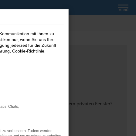
MENÜ
 Kommunikation mit Ihnen zu
stiken nur, wenn Sie uns Ihre
ung jederzeit für die Zukunft
ärung
,
Cookie-Richtlinie
.
inem anderen Browser oder in einem privaten Fenster?
Maps, Chats,
nd zu verbessern. Zudem werden
ht mehr unterstützt werden.