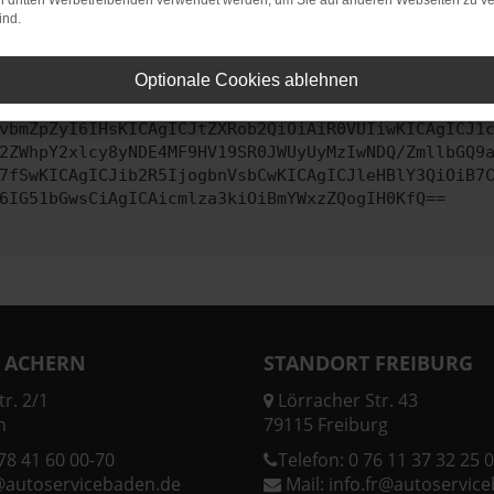
on dritten Werbetreibenden verwendet werden, um Sie auf anderen Webseiten zu ve
ind.
ontaktiere uns bitte. Wir werden versuchen, das Problem zu behe
Optionale Cookies ablehnen
vbmZpZyI6IHsKICAgICJtZXRob2QiOiAiR0VUIiwKICAgICJ1
2ZWhpY2xlcy8yNDE4MF9HV19SR0JWUyUyMzIwNDQ/ZmllbGQ9
7fSwKICAgICJib2R5IjogbnVsbCwKICAgICJleHBlY3QiOiB7
6IG51bGwsCiAgICAicmlza3kiOiBmYWxzZQogIH0KfQ==
 ACHERN
STANDORT FREIBURG
r. 2/1
Lörracher Str. 43
n
79115 Freiburg
78 41 60 00-70
Telefon:
0 76 11 37 32 25 0
@autoservicebaden.de
Mail:
info.fr@autoservic