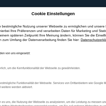
Cookie Einstellungen
ie bestmögliche Nutzung unserer Webseite zu ermöglichen und unsere
hierbei Ihre Präferenzen und verarbeiten Daten für Marketing und Stati
einem späteren Zeitpunkt Ihre Meinung ändern, können Sie die Einwillig
en zum Umfang der Datenverarbeitung finden Sie hier:
Datenschutzerkl
en von uns eingesetzt:
indung.
hine?
rlich, um die Kernfunktionalität der Webseite zu gewährleisten.
aden bestimmter Seiten verhindern. Funktioniert die Seite in e
estmögliche Funktionalität der Webseite. Services von Drittanbietern wie Google 
eitere werden aktiviert.
 zu beheben.
bssystem auf dem neuesten Stand sind.
 es uns, die Nutzung der Webseite zu analysieren, um die Leistung zu messen u
ko, sondern kann auch dazu führen, dass bestimmte Funktionen nic