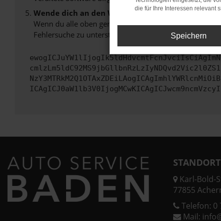
Technologien eingesetzt, die v
die für Ihre Interessen relevant s
Wende dich an den Webseitenbetreiber.
Wenn du alle oben genannten Schritte versucht hast, k
Fehlersuche zu unterstützen:
Speichern
ewogICJuYW1lIjogIk5ldHdvcmtFcnJvciIsCiAgImN
cmlzLm5ldC92MS9jbGllbnRzLzIyNDQvd2Vic2l0ZS1
NzY3MTRkM2Q1OTAxZDEiLAogICAgImhlYWRlcnMiOiB
ICAgICJ0aW1lb3V0IjogMCwKICAgICJwcm9ncmVzcyI
STANDORT
Karl-Bold-St
77855 Acher
Telefon:
0 
Mail:
info