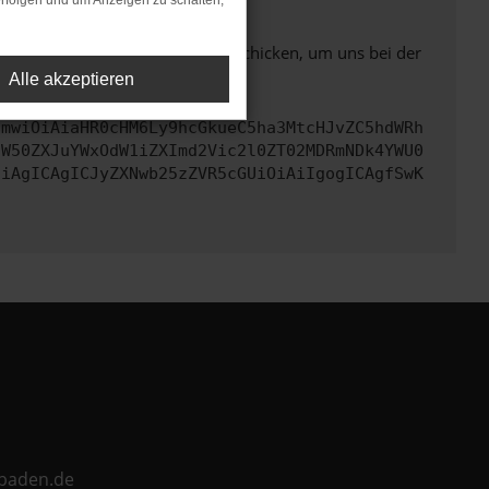
rfolgen und um Anzeigen zu schalten,
ben. Du kannst uns diesen Text schicken, um uns bei der
Alle akzeptieren
cmwiOiAiaHR0cHM6Ly9hcGkueC5ha3MtcHJvZC5hdWRh
aW50ZXJuYWxOdW1iZXImd2Vic2l0ZT02MDRmNDk4YWU0
CiAgICAgICJyZXNwb25zZVR5cGUiOiAiIgogICAgfSwK
ebaden.de