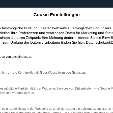
Cookie Einstellungen
ie bestmögliche Nutzung unserer Webseite zu ermöglichen und unsere
hierbei Ihre Präferenzen und verarbeiten Daten für Marketing und Stati
einem späteren Zeitpunkt Ihre Meinung ändern, können Sie die Einwillig
en zum Umfang der Datenverarbeitung finden Sie hier:
Datenschutzerkl
en von uns eingesetzt:
indung.
hine?
rlich, um die Kernfunktionalität der Webseite zu gewährleisten.
aden bestimmter Seiten verhindern. Funktioniert die Seite in e
estmögliche Funktionalität der Webseite. Services von Drittanbietern wie Google 
eitere werden aktiviert.
 zu beheben.
bssystem auf dem neuesten Stand sind.
 es uns, die Nutzung der Webseite zu analysieren, um die Leistung zu messen u
ko, sondern kann auch dazu führen, dass bestimmte Funktionen nic