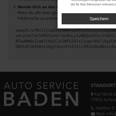
Technologien eingesetzt, die v
die für Ihre Interessen relevant s
Wende dich an den Webseitenbetreiber.
Wenn du alle oben genannten Schritte versucht hast, k
Fehlersuche zu unterstützen:
Speichern
ewogICJuYW1lIjogIk5ldHdvcmtFcnJvciIsCiAgImN
cmlzLm5ldC92MS9jbGllbnRzLzIyNDQvd2Vic2l0ZS1
NTkwMWQxIiwKICAgICJoZWFkZXJzIjoge30sCiAgICA
ZW91dCI6IDAsCiAgICAicHJvZ3Jlc3MiOiBudWxsLAo
STANDORT
Karl-Bold-St
77855 Acher
Telefon:
0 
Mail:
info