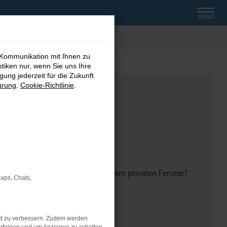
MENÜ
 Kommunikation mit Ihnen zu
stiken nur, wenn Sie uns Ihre
ung jederzeit für die Zukunft
ärung
,
Cookie-Richtlinie
.
inem anderen Browser oder in einem privaten Fenster?
Maps, Chats,
nd zu verbessern. Zudem werden
ht mehr unterstützt werden.