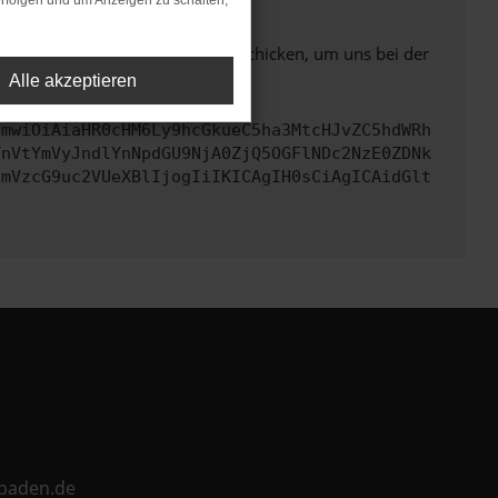
rfolgen und um Anzeigen zu schalten,
ben. Du kannst uns diesen Text schicken, um uns bei der
Alle akzeptieren
cmwiOiAiaHR0cHM6Ly9hcGkueC5ha3MtcHJvZC5hdWRh
TnVtYmVyJndlYnNpdGU9NjA0ZjQ5OGFlNDc2NzE0ZDNk
cmVzcG9uc2VUeXBlIjogIiIKICAgIH0sCiAgICAidGlt
ebaden.de