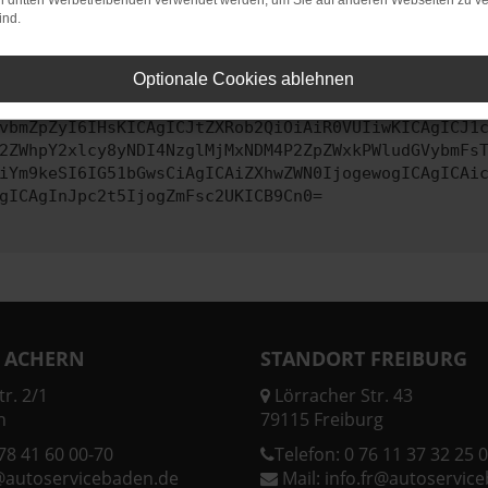
on dritten Werbetreibenden verwendet werden, um Sie auf anderen Webseiten zu ve
ind.
ontaktiere uns bitte. Wir werden versuchen, das Problem zu behe
Optionale Cookies ablehnen
vbmZpZyI6IHsKICAgICJtZXRob2QiOiAiR0VUIiwKICAgICJ1
2ZWhpY2xlcy8yNDI4NzglMjMxNDM4P2ZpZWxkPWludGVybmFs
iYm9keSI6IG51bGwsCiAgICAiZXhwZWN0IjogewogICAgICAi
gICAgInJpc2t5IjogZmFsc2UKICB9Cn0=
 ACHERN
STANDORT FREIBURG
r. 2/1
Lörracher Str. 43
n
79115 Freiburg
78 41 60 00-70
Telefon:
0 76 11 37 32 25 0
@autoservicebaden.de
Mail:
info.fr@autoservic