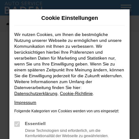
Zum
MENÜ
Hauptinhalt
Cookie Einstellungen
springen
Startseite
Fahrzeug-Showroom
Wir nutzen Cookies, um Ihnen die bestmögliche
Nutzung unserer Webseite zu ermöglichen und unsere
Kommunikation mit Ihnen zu verbessern. Wir
Fehler: Network Error
berücksichtigen hierbei Ihre Präferenzen und
verarbeiten Daten für Marketing und Statistiken nur,
wenn Sie uns Ihre Einwilligung geben. Wenn Sie zu
Beim Laden ist ein Fehler aufgetreten.
einem späteren Zeitpunkt Ihre Meinung ändern, können
Hier sind ein paar Tipps, die dir helfen können:
Sie die Einwilligung jederzeit für die Zukunft widerrufen.
Weitere Informationen zum Umfang der
Überprüfe deine Firewall und deine
Datenverarbeitung finden Sie hier:
Internetverbindung.
Datenschutzerklärung
,
Cookie-Richtlinie
.
Laden andere Webseiten, zum Beispiel deine
Impressum
Suchmaschine?
Folgende Kategorien von Cookies werden von uns eingesetzt:
Prüfe deine Browsererweiterungen.
Manche Erweiterungen, wie Werbeblocker,
Essentiell
können das Laden bestimmter Seiten
Diese Technologien sind erforderlich, um die
verhindern. Funktioniert die Seite in einem
Kernfunktionalität der Webseite zu gewährleisten.