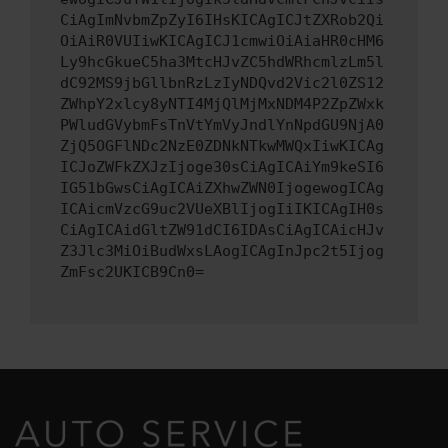
CiAgImNvbmZpZyI6IHsKICAgICJtZXRob2Qi
OiAiR0VUIiwKICAgICJ1cmwiOiAiaHR0cHM6
Ly9hcGkueC5ha3MtcHJvZC5hdWRhcmlzLm5l
dC92MS9jbGllbnRzLzIyNDQvd2Vic2l0ZS12
ZWhpY2xlcy8yNTI4MjQlMjMxNDM4P2ZpZWxk
PWludGVybmFsTnVtYmVyJndlYnNpdGU9NjA0
ZjQ5OGFlNDc2NzE0ZDNkNTkwMWQxIiwKICAg
ICJoZWFkZXJzIjoge30sCiAgICAiYm9keSI6
IG51bGwsCiAgICAiZXhwZWN0IjogewogICAg
ICAicmVzcG9uc2VUeXBlIjogIiIKICAgIH0s
CiAgICAidGltZW91dCI6IDAsCiAgICAicHJv
Z3Jlc3MiOiBudWxsLAogICAgInJpc2t5Ijog
ZmFsc2UKICB9Cn0=