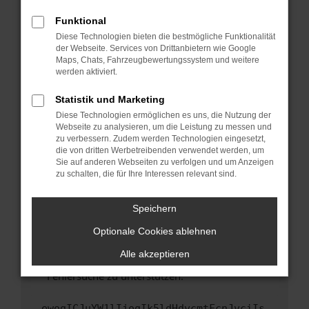
anderen Browser oder in einem privaten
Fenster?
Funktional
Starte dein Gerät neu.
Diese Technologien bieten die bestmögliche Funktionalität
der Webseite. Services von Drittanbietern wie Google
Das kann manchmal helfen, vorübergehende
Maps, Chats, Fahrzeugbewertungssystem und weitere
Probleme zu beheben.
werden aktiviert.
Stelle sicher, dass dein Browser und dein
Statistik und Marketing
Betriebssystem auf dem neuesten Stand
Diese Technologien ermöglichen es uns, die Nutzung der
sind.
Webseite zu analysieren, um die Leistung zu messen und
Veraltete Software birgt nicht nur ein
zu verbessern. Zudem werden Technologien eingesetzt,
Sicherheitsrisiko, sondern kann auch dazu
die von dritten Werbetreibenden verwendet werden, um
führen, dass bestimmte Funktionen nicht mehr
Sie auf anderen Webseiten zu verfolgen und um Anzeigen
zu schalten, die für Ihre Interessen relevant sind.
unterstützt werden.
Wende dich an den Webseitenbetreiber.
Speichern
Wenn du alle oben genannten Schritte versucht
hast, kontaktiere uns bitte. Wir werden
Optionale Cookies ablehnen
versuchen, das Problem zu beheben. Du kannst
Alle akzeptieren
uns diesen Text schicken, um uns bei der
Fehlersuche zu unterstützen:
ewogICJuYW1lIjogIk5ldHdvcmtFcnJvciIs