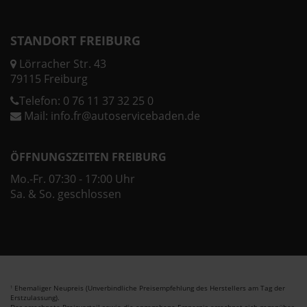
STANDORT FREIBURG
Lörracher Str. 43
79115 Freiburg
Telefon:
0 76 11 37 32 25 0
Mail:
info.fr@autoservicebaden.de
ÖFFNUNGSZEITEN FREIBURG
Mo.-Fr. 07:30 - 17:00 Uhr
Sa. & So. geschlossen
Ehemaliger Neupreis (Unverbindliche Preisempfehlung des Herstellers am Tag der
1
Erstzulassung).