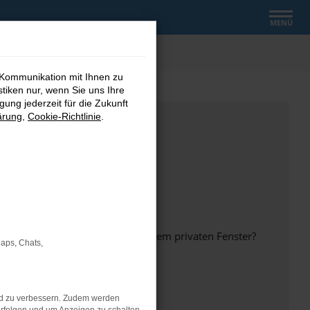
MENÜ
 Kommunikation mit Ihnen zu
stiken nur, wenn Sie uns Ihre
ung jederzeit für die Zukunft
ärung
,
Cookie-Richtlinie
.
inem anderen Browser oder in einem privaten Fenster?
Maps, Chats,
nd zu verbessern. Zudem werden
ht mehr unterstützt werden.