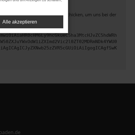
rfolgen und um Anzeigen zu schalten,
ben. Du kannst uns diesen Text schicken, um uns bei der
Alle akzeptieren
cmwiOiAiaHR0cHM6Ly9hcGkueC5ha3MtcHJvZC5hdWRh
aW50ZXJuYWxOdW1iZXImd2Vic2l0ZT02MDRmNDk4YWU0
CiAgICAgICJyZXNwb25zZVR5cGUiOiAiIgogICAgfSwK
ebaden.de