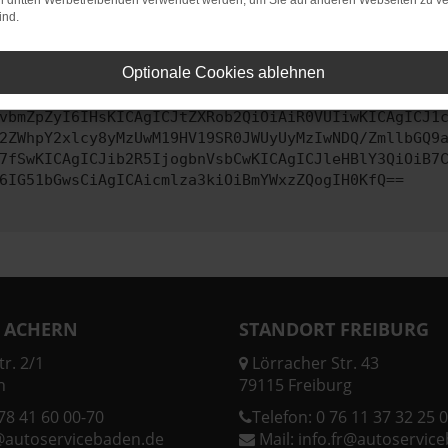
on dritten Werbetreibenden verwendet werden, um Sie auf anderen Webseiten zu ve
ind.
ontaktiere uns bitte. Wir werden versuchen, das Problem zu behe
Optionale Cookies ablehnen
vbmZpZyI6IHsKICAgICJtZXRob2QiOiAiR0VUIiwKICAgICJ1
2ZWhpY2xlcy8yMzUwM19HV19SR0JWUyUyMzIwNDQ/ZmllbGQ9
7fSwKICAgICJib2R5IjogbnVsbCwKICAgICJleHBlY3QiOiB7
6IG51bGwsCiAgICAicmlza3kiOiBmYWxzZQogIH0KfQ==
 ACHERN
STANDORT FREIBURG
r. 2/1
Lörracher Str. 43
n
79115 Freiburg
78 41 60 00-70
Telefon:
0 76 11 37 32 25 0
@autoservicebaden.de
Mail:
info.fr@autoservic