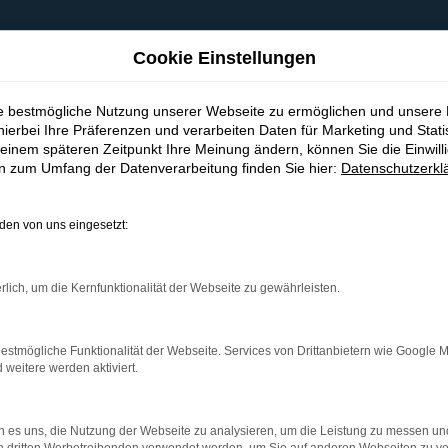
Cookie Einstellungen
ie bestmögliche Nutzung unserer Webseite zu ermöglichen und unsere
hierbei Ihre Präferenzen und verarbeiten Daten für Marketing und Stati
einem späteren Zeitpunkt Ihre Meinung ändern, können Sie die Einwillig
en zum Umfang der Datenverarbeitung finden Sie hier:
Datenschutzerkl
en von uns eingesetzt:
indung.
hine?
rlich, um die Kernfunktionalität der Webseite zu gewährleisten.
aden bestimmter Seiten verhindern. Funktioniert die Seite in e
estmögliche Funktionalität der Webseite. Services von Drittanbietern wie Google 
eitere werden aktiviert.
 zu beheben.
bssystem auf dem neuesten Stand sind.
 es uns, die Nutzung der Webseite zu analysieren, um die Leistung zu messen u
ko, sondern kann auch dazu führen, dass bestimmte Funktionen nic