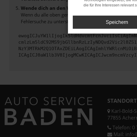
Technologien eingesetzt, die v
die für Ihre Interessen relevant s
Wende dich an den Webseitenbetreiber.
Wenn du alle oben genannten Schritte versucht hast, k
Fehlersuche zu unterstützen:
Speichern
ewogICJuYW1lIjogIk5ldHdvcmtFcnJvciIsCiAgImN
cmlzLm5ldC92MS9jbGllbnRzLzIyNDQvd2Vic2l0ZS1
NzY3MTRkM2Q1OTAxZDEiLAogICAgImhlYWRlcnMiOiB
ICAgICJ0aW1lb3V0IjogMCwKICAgICJwcm9ncmVzcyI
STANDORT
Karl-Bold-St
77855 Acher
Telefon:
0 
Mail:
info