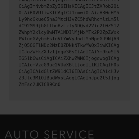
CiAgImNvbmZpZyI6IHsKICAgICJtZXRob2Qi
OiAiR0VUIiwKICAgICJ1cmwiOiAiaHR0cHM6
Ly9hcGkueC5ha3MtcHJvZC5hdWRhcmlzLm5l
dC92MS9jbGllbnRzLzIyNDQvd2Vic2l0ZS12
ZWhpY2xlcy8wMTA1MDIlMjMxMTk2P2ZpZWxk
PWludGVybmFsTnVtYmVyJndlYnNpdGU9NjA0
ZjQ5OGFlNDc2NzE0ZDNkNTkwMWQxIiwKICAg
ICJoZWFkZXJzIjoge30sCiAgICAiYm9keSI6
IG51bGwsCiAgICAiZXhwZWN0IjogewogICAg
ICAicmVzcG9uc2VUeXBlIjogIiIKICAgIH0s
CiAgICAidGltZW91dCI6IDAsCiAgICAicHJv
Z3Jlc3MiOiBudWxsLAogICAgInJpc2t5Ijog
ZmFsc2UKICB9Cn0=