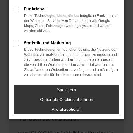
anderen Browser oder in einem privaten
Fenster?
Funktional
Starte dein Gerät neu.
Diese Technologien bieten die bestmögliche Funktionalität
der Webseite. Services von Drittanbietern wie Google
Das kann manchmal helfen, vorübergehende
Maps, Chats, Fahrzeugbewertungssystem und weitere
Probleme zu beheben.
werden aktiviert.
Stelle sicher, dass dein Browser und dein
Statistik und Marketing
Betriebssystem auf dem neuesten Stand
Diese Technologien ermöglichen es uns, die Nutzung der
sind.
Webseite zu analysieren, um die Leistung zu messen und
Veraltete Software birgt nicht nur ein
zu verbessern. Zudem werden Technologien eingesetzt,
Sicherheitsrisiko, sondern kann auch dazu
die von dritten Werbetreibenden verwendet werden, um
führen, dass bestimmte Funktionen nicht mehr
Sie auf anderen Webseiten zu verfolgen und um Anzeigen
zu schalten, die für Ihre Interessen relevant sind.
unterstützt werden.
Wende dich an den Webseitenbetreiber.
Speichern
Wenn du alle oben genannten Schritte versucht
hast, kontaktiere uns bitte. Wir werden
Optionale Cookies ablehnen
versuchen, das Problem zu beheben. Du kannst
Alle akzeptieren
uns diesen Text schicken, um uns bei der
Fehlersuche zu unterstützen:
ewogICJuYW1lIjogIk5ldHdvcmtFcnJvciIs