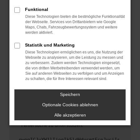
anderen Browser oder in einem privaten
Fenster?
Funktional
Starte dein Gerät neu.
Diese Technologien bieten die bestmögliche Funktionalität
der Webseite. Services von Drittanbietern wie Google
Das kann manchmal helfen, vorübergehende
Maps, Chats, Fahrzeugbewertungssystem und weitere
Probleme zu beheben.
werden aktiviert.
Stelle sicher, dass dein Browser und dein
Statistik und Marketing
Betriebssystem auf dem neuesten Stand
Diese Technologien ermöglichen es uns, die Nutzung der
sind.
Webseite zu analysieren, um die Leistung zu messen und
Veraltete Software birgt nicht nur ein
zu verbessern. Zudem werden Technologien eingesetzt,
Sicherheitsrisiko, sondern kann auch dazu
die von dritten Werbetreibenden verwendet werden, um
führen, dass bestimmte Funktionen nicht mehr
Sie auf anderen Webseiten zu verfolgen und um Anzeigen
zu schalten, die für Ihre Interessen relevant sind.
unterstützt werden.
Wende dich an den Webseitenbetreiber.
Speichern
Wenn du alle oben genannten Schritte versucht
hast, kontaktiere uns bitte. Wir werden
Optionale Cookies ablehnen
versuchen, das Problem zu beheben. Du kannst
Alle akzeptieren
uns diesen Text schicken, um uns bei der
Fehlersuche zu unterstützen:
ewogICJuYW1lIjogIk5ldHdvcmtFcnJvciIs