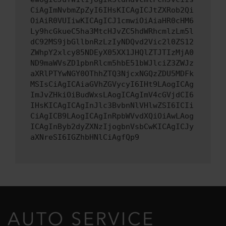
CiAgImNvbmZpZyI6IHsKICAgICJtZXRob2Qi
OiAiR0VUIiwKICAgICJ1cmwiOiAiaHR0cHM6
Ly9hcGkueC5ha3MtcHJvZC5hdWRhcmlzLm5l
dC92MS9jbGllbnRzLzIyNDQvd2Vic2l0ZS12
ZWhpY2xlcy85NDEyX05XX1JHQlZTJTIzMjA0
ND9maWVsZD1pbnRlcm5hbE51bWJlciZ3ZWJz
aXRlPTYwNGY0OThhZTQ3NjcxNGQzZDU5MDFk
MSIsCiAgICAiaGVhZGVycyI6IHt9LAogICAg
ImJvZHkiOiBudWxsLAogICAgImV4cGVjdCI6
IHsKICAgICAgInJlc3BvbnNlVHlwZSI6ICIi
CiAgICB9LAogICAgInRpbWVvdXQiOiAwLAog
ICAgInByb2dyZXNzIjogbnVsbCwKICAgICJy
aXNreSI6IGZhbHNlCiAgfQp9