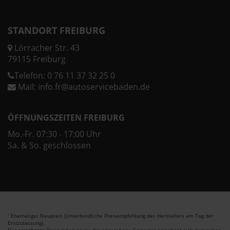
STANDORT FREIBURG
Lörracher Str. 43
79115 Freiburg
Telefon:
0 76 11 37 32 25 0
Mail:
info.fr@autoservicebaden.de
ÖFFNUNGSZEITEN FREIBURG
Mo.-Fr. 07:30 - 17:00 Uhr
Sa. & So. geschlossen
Ehemaliger Neupreis (Unverbindliche Preisempfehlung des Herstellers am Tag der
1
Erstzulassung).