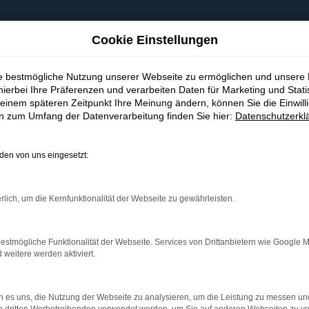
Cookie Einstellungen
ie bestmögliche Nutzung unserer Webseite zu ermöglichen und unsere
hierbei Ihre Präferenzen und verarbeiten Daten für Marketing und Stati
einem späteren Zeitpunkt Ihre Meinung ändern, können Sie die Einwillig
en zum Umfang der Datenverarbeitung finden Sie hier:
Datenschutzerkl
en von uns eingesetzt:
indung.
hine?
rlich, um die Kernfunktionalität der Webseite zu gewährleisten.
aden bestimmter Seiten verhindern. Funktioniert die Seite in e
estmögliche Funktionalität der Webseite. Services von Drittanbietern wie Google 
eitere werden aktiviert.
 zu beheben.
bssystem auf dem neuesten Stand sind.
 es uns, die Nutzung der Webseite zu analysieren, um die Leistung zu messen u
ko, sondern kann auch dazu führen, dass bestimmte Funktionen nic