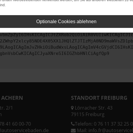
on dritten Werbetreibenden verwendet werden, um Sie auf anderen Webseiten zu ve
ind.
ontaktiere uns bitte. Wir werden versuchen, das Problem zu behe
Optionale Cookies ablehnen
vbmZpZyI6IHsKICAgICJtZXRob2QiOiAiR0VUIiwKICAgICJ1
2ZWhpY2xlcy85NDE4X05XX1JHQlZTJTIzMjA0ND9maWVsZD1p
9LAogICAgImJvZHkiOiBudWxsLAogICAgImV4cGVjdCI6IHsK
gbnVsbCwKICAgICJyaXNreSI6IGZhbHNlCiAgfQp9
 ACHERN
STANDORT FREIBURG
r. 2/1
Lörracher Str. 43
n
79115 Freiburg
78 41 60 00-70
Telefon:
0 76 11 37 32 25 0
@autoservicebaden.de
Mail:
info.fr@autoservic