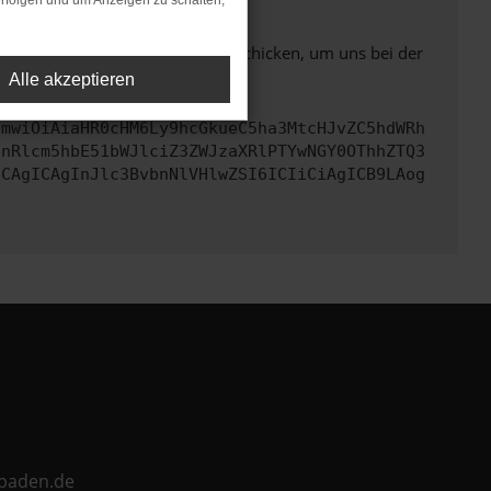
rfolgen und um Anzeigen zu schalten,
ben. Du kannst uns diesen Text schicken, um uns bei der
Alle akzeptieren
cmwiOiAiaHR0cHM6Ly9hcGkueC5ha3MtcHJvZC5hdWRh
bnRlcm5hbE51bWJlciZ3ZWJzaXRlPTYwNGY0OThhZTQ3
ICAgICAgInJlc3BvbnNlVHlwZSI6ICIiCiAgICB9LAog
ebaden.de