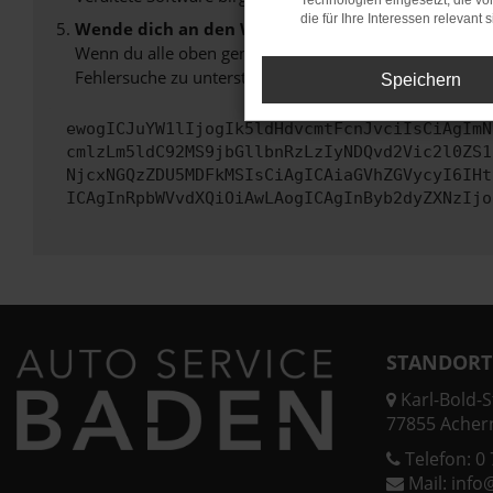
Technologien eingesetzt, die v
die für Ihre Interessen relevant s
Wende dich an den Webseitenbetreiber.
Wenn du alle oben genannten Schritte versucht hast, k
Fehlersuche zu unterstützen:
Speichern
ewogICJuYW1lIjogIk5ldHdvcmtFcnJvciIsCiAgImN
cmlzLm5ldC92MS9jbGllbnRzLzIyNDQvd2Vic2l0ZS1
NjcxNGQzZDU5MDFkMSIsCiAgICAiaGVhZGVycyI6IHt
ICAgInRpbWVvdXQiOiAwLAogICAgInByb2dyZXNzIjo
STANDORT
Karl-Bold-St
77855 Acher
Telefon:
0 
Mail:
info