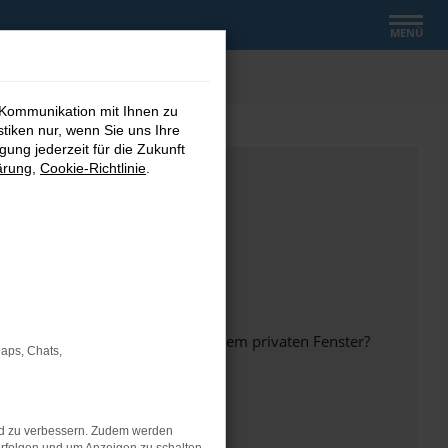
MENÜ
 Kommunikation mit Ihnen zu
stiken nur, wenn Sie uns Ihre
ung jederzeit für die Zukunft
ärung
,
Cookie-Richtlinie
.
inem anderen Browser oder in einem privaten Fenster?
Maps, Chats,
nd zu verbessern. Zudem werden
ht mehr unterstützt werden.