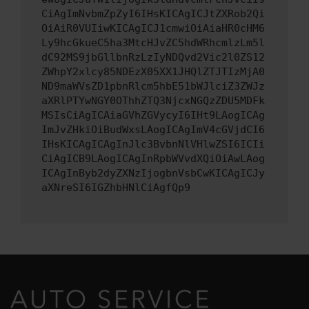
CiAgImNvbmZpZyI6IHsKICAgICJtZXRob2Qi
OiAiR0VUIiwKICAgICJ1cmwiOiAiaHR0cHM6
Ly9hcGkueC5ha3MtcHJvZC5hdWRhcmlzLm5l
dC92MS9jbGllbnRzLzIyNDQvd2Vic2l0ZS12
ZWhpY2xlcy85NDEzX05XX1JHQlZTJTIzMjA0
ND9maWVsZD1pbnRlcm5hbE51bWJlciZ3ZWJz
aXRlPTYwNGY0OThhZTQ3NjcxNGQzZDU5MDFk
MSIsCiAgICAiaGVhZGVycyI6IHt9LAogICAg
ImJvZHkiOiBudWxsLAogICAgImV4cGVjdCI6
IHsKICAgICAgInJlc3BvbnNlVHlwZSI6ICIi
CiAgICB9LAogICAgInRpbWVvdXQiOiAwLAog
ICAgInByb2dyZXNzIjogbnVsbCwKICAgICJy
aXNreSI6IGZhbHNlCiAgfQp9