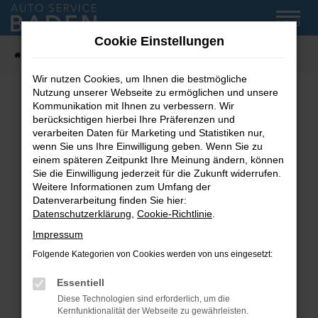
Zum
MENÜ
Hauptinhalt
Cookie Einstellungen
springen
Startseite
Fahrzeug-Showroom
Wir nutzen Cookies, um Ihnen die bestmögliche
Nutzung unserer Webseite zu ermöglichen und unsere
Kommunikation mit Ihnen zu verbessern. Wir
Fehler: Network Error
berücksichtigen hierbei Ihre Präferenzen und
verarbeiten Daten für Marketing und Statistiken nur,
wenn Sie uns Ihre Einwilligung geben. Wenn Sie zu
Beim Laden ist ein Fehler aufgetreten.
einem späteren Zeitpunkt Ihre Meinung ändern, können
Hier sind ein paar Tipps, die dir helfen können:
Sie die Einwilligung jederzeit für die Zukunft widerrufen.
Weitere Informationen zum Umfang der
Überprüfe deine Firewall und deine
Datenverarbeitung finden Sie hier:
Internetverbindung.
Datenschutzerklärung
,
Cookie-Richtlinie
.
Laden andere Webseiten, zum Beispiel deine
Impressum
Suchmaschine?
Folgende Kategorien von Cookies werden von uns eingesetzt:
Prüfe deine Browsererweiterungen.
Manche Erweiterungen, wie Werbeblocker,
Essentiell
können das Laden bestimmter Seiten
Diese Technologien sind erforderlich, um die
verhindern. Funktioniert die Seite in einem
Kernfunktionalität der Webseite zu gewährleisten.