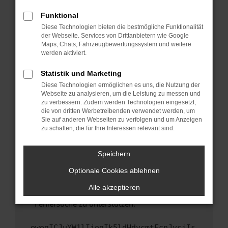
anderen Browser oder in einem privaten
Fenster?
Funktional
Starte dein Gerät neu.
Diese Technologien bieten die bestmögliche Funktionalität
der Webseite. Services von Drittanbietern wie Google
Das kann manchmal helfen, vorübergehende
Maps, Chats, Fahrzeugbewertungssystem und weitere
Probleme zu beheben.
werden aktiviert.
Stelle sicher, dass dein Browser und dein
Statistik und Marketing
Betriebssystem auf dem neuesten Stand
Diese Technologien ermöglichen es uns, die Nutzung der
sind.
Webseite zu analysieren, um die Leistung zu messen und
Veraltete Software birgt nicht nur ein
zu verbessern. Zudem werden Technologien eingesetzt,
Sicherheitsrisiko, sondern kann auch dazu
die von dritten Werbetreibenden verwendet werden, um
führen, dass bestimmte Funktionen nicht mehr
Sie auf anderen Webseiten zu verfolgen und um Anzeigen
zu schalten, die für Ihre Interessen relevant sind.
unterstützt werden.
Wende dich an den Webseitenbetreiber.
Speichern
Wenn du alle oben genannten Schritte versucht
hast, kontaktiere uns bitte. Wir werden
Optionale Cookies ablehnen
versuchen, das Problem zu beheben. Du kannst
Alle akzeptieren
uns diesen Text schicken, um uns bei der
Fehlersuche zu unterstützen:
ewogICJuYW1lIjogIk5ldHdvcmtFcnJvciIs