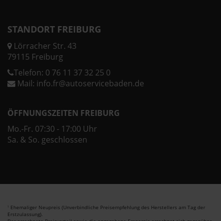
STANDORT FREIBURG
Lörracher Str. 43
79115 Freiburg
Telefon:
0 76 11 37 32 25 0
Mail:
info.fr@autoservicebaden.de
ÖFFNUNGSZEITEN FREIBURG
Mo.-Fr. 07:30 - 17:00 Uhr
Sa. & So. geschlossen
Ehemaliger Neupreis (Unverbindliche Preisempfehlung des Herstellers am Tag der
1
Erstzulassung).