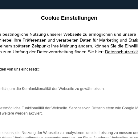
Cookie Einstellungen
ie bestmögliche Nutzung unserer Webseite zu ermöglichen und unsere
hierbei Ihre Präferenzen und verarbeiten Daten für Marketing und Stati
einem späteren Zeitpunkt Ihre Meinung ändern, können Sie die Einwillig
en zum Umfang der Datenverarbeitung finden Sie hier:
Datenschutzerkl
en von uns eingesetzt:
indung.
hine?
rlich, um die Kernfunktionalität der Webseite zu gewährleisten.
aden bestimmter Seiten verhindern. Funktioniert die Seite in e
estmögliche Funktionalität der Webseite. Services von Drittanbietern wie Google 
eitere werden aktiviert.
 zu beheben.
bssystem auf dem neuesten Stand sind.
 es uns, die Nutzung der Webseite zu analysieren, um die Leistung zu messen u
ko, sondern kann auch dazu führen, dass bestimmte Funktionen nic