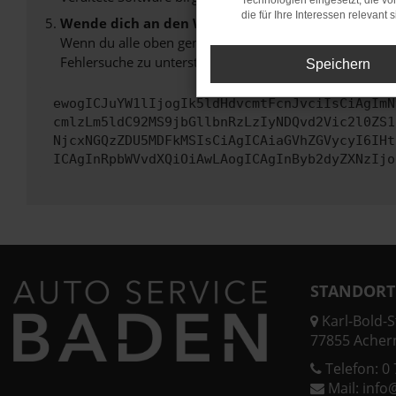
Technologien eingesetzt, die v
die für Ihre Interessen relevant s
Wende dich an den Webseitenbetreiber.
Wenn du alle oben genannten Schritte versucht hast, k
Fehlersuche zu unterstützen:
Speichern
ewogICJuYW1lIjogIk5ldHdvcmtFcnJvciIsCiAgImN
cmlzLm5ldC92MS9jbGllbnRzLzIyNDQvd2Vic2l0ZS1
NjcxNGQzZDU5MDFkMSIsCiAgICAiaGVhZGVycyI6IHt
ICAgInRpbWVvdXQiOiAwLAogICAgInByb2dyZXNzIjo
STANDORT
Karl-Bold-St
77855 Acher
Telefon:
0 
Mail:
info