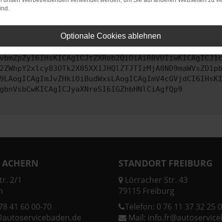
on dritten Werbetreibenden verwendet werden, um Sie auf anderen Webseiten zu ve
ind.
ontaktiere uns bitte. Wir werden versuchen, das Problem zu behe
Optionale Cookies ablehnen
vbmZpZyI6IHsKICAgICJtZXRob2QiOiAiR0VUIiwKICAgICJ1
2ZWhpY2xlcy83OTk2X05XX1JHQlZTJTIzMjA0ND9maWVsZD1p
9LAogICAgImJvZHkiOiBudWxsLAogICAgImV4cGVjdCI6IHsK
gbnVsbCwKICAgICJyaXNreSI6IGZhbHNlCiAgfQp9
 ACHERN
STANDORT FREIBURG
r. 2/1
Lörracher Str. 43
n
79115 Freiburg
78 41 60 00-70
Telefon:
0 76 11 37 32 25 0
@autoservicebaden.de
Mail:
info.fr@autoservic