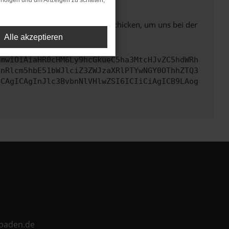
rfolgen und um Anzeigen zu schalten,
ben. Du kannst uns diesen Text schicken, um uns bei der
Alle akzeptieren
cmwiOiAiaHR0cHM6Ly9hcGkueC5ha3MtcHJvZC5hdWRh
bnRlcm5hbE51bWJlciZ3ZWJzaXRlPTYwNGY0OThhZTQ3
ICAgICAgInJlc3BvbnNlVHlwZSI6ICIiCiAgICB9LAog
ebaden.de