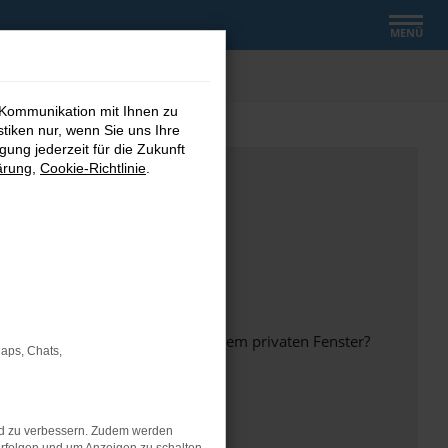
MENÜ
 Kommunikation mit Ihnen zu
stiken nur, wenn Sie uns Ihre
ung jederzeit für die Zukunft
ärung
,
Cookie-Richtlinie
.
inem anderen Browser oder in einem privaten Fenster?
Maps, Chats,
nd zu verbessern. Zudem werden
ht mehr unterstützt werden.