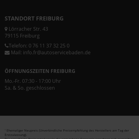
STANDORT FREIBURG
Lörracher Str. 43
79115 Freiburg
Telefon:
0 76 11 37 32 25 0
Mail:
info.fr@autoservicebaden.de
ÖFFNUNGSZEITEN FREIBURG
Mo.-Fr. 07:30 - 17:00 Uhr
Sa. & So. geschlossen
Ehemaliger Neupreis (Unverbindliche Preisempfehlung des Herstellers am Tag der
1
Erstzulassung).