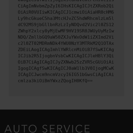
CiAgImNvbmZpZyI6IHsKICAgICJtZXRob2Qi
OiAiR0VUIiwKICAgICJ1cmwiOiAiaHR0cHM6
Ly9hcGkueC5ha3MtcHJvZC5hdWRhcmlzLm5l
dC92MS9jbGllbnRzLzIyNDQvd2Vic2l0ZS12
ZWhpY2xlcy8yMjEwMF9HV19SR0JWUyUyMzIw
NDQ/ZmllbGQ9aW50ZXJuYWxOdW1iZXImd2Vi
c2l0ZT02MDRmNDk4YWU0NzY3MTRkM2Q1OTAx
ZDEiLAogICAgImhlYWRlcnMiOiB7fSwKICAg
ICJib2R5IjogbnVsbCwKICAgICJleHBlY3Qi
OiB7CiAgICAgICJyZXNwb25zZVR5cGUiOiAi
IgogICAgfSwKICAgICJ0aW1lb3V0IjogMCwK
ICAgICJwcm9ncmVzcyI6IG51bGwsCiAgICAi
cmlza3kiOiBmYWxzZQogIH0KfQ==