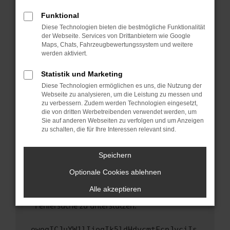
anderen Browser oder in einem privaten
Fenster?
Funktional
Starte dein Gerät neu.
Diese Technologien bieten die bestmögliche Funktionalität
der Webseite. Services von Drittanbietern wie Google
Das kann manchmal helfen, vorübergehende
Maps, Chats, Fahrzeugbewertungssystem und weitere
Probleme zu beheben.
werden aktiviert.
Stelle sicher, dass dein Browser und dein
Statistik und Marketing
Betriebssystem auf dem neuesten Stand
Diese Technologien ermöglichen es uns, die Nutzung der
sind.
Webseite zu analysieren, um die Leistung zu messen und
Veraltete Software birgt nicht nur ein
zu verbessern. Zudem werden Technologien eingesetzt,
Sicherheitsrisiko, sondern kann auch dazu
die von dritten Werbetreibenden verwendet werden, um
führen, dass bestimmte Funktionen nicht mehr
Sie auf anderen Webseiten zu verfolgen und um Anzeigen
zu schalten, die für Ihre Interessen relevant sind.
unterstützt werden.
Wende dich an den Webseitenbetreiber.
Speichern
Wenn du alle oben genannten Schritte versucht
hast, kontaktiere uns bitte. Wir werden
Optionale Cookies ablehnen
versuchen, das Problem zu beheben. Du kannst
Alle akzeptieren
uns diesen Text schicken, um uns bei der
Fehlersuche zu unterstützen:
ewogICJuYW1lIjogIk5ldHdvcmtFcnJvciIs