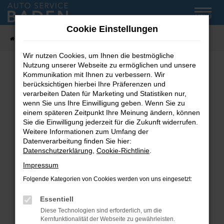
Zum
MENÜ
Hauptinhalt
Cookie Einstellungen
springen
Startseite
Fahrzeug-Showroom
Wir nutzen Cookies, um Ihnen die bestmögliche
Nutzung unserer Webseite zu ermöglichen und unsere
Kommunikation mit Ihnen zu verbessern. Wir
Fehler: Network Error
berücksichtigen hierbei Ihre Präferenzen und
verarbeiten Daten für Marketing und Statistiken nur,
wenn Sie uns Ihre Einwilligung geben. Wenn Sie zu
Beim Laden ist ein Fehler aufgetreten.
einem späteren Zeitpunkt Ihre Meinung ändern, können
Hier sind ein paar Tipps, die dir helfen können:
Sie die Einwilligung jederzeit für die Zukunft widerrufen.
Weitere Informationen zum Umfang der
Überprüfe deine Firewall und deine
Datenverarbeitung finden Sie hier:
Internetverbindung.
Datenschutzerklärung
,
Cookie-Richtlinie
.
Laden andere Webseiten, zum Beispiel deine
Impressum
Suchmaschine?
Folgende Kategorien von Cookies werden von uns eingesetzt:
Prüfe deine Browsererweiterungen.
Manche Erweiterungen, wie Werbeblocker,
Essentiell
können das Laden bestimmter Seiten
Diese Technologien sind erforderlich, um die
verhindern. Funktioniert die Seite in einem
Kernfunktionalität der Webseite zu gewährleisten.