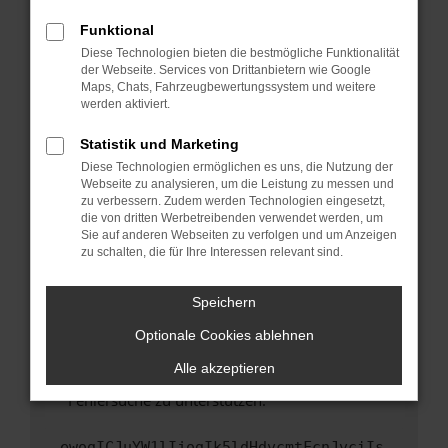
anderen Browser oder in einem privaten
Fenster?
Funktional
Starte dein Gerät neu.
Diese Technologien bieten die bestmögliche Funktionalität
der Webseite. Services von Drittanbietern wie Google
Das kann manchmal helfen, vorübergehende
Maps, Chats, Fahrzeugbewertungssystem und weitere
Probleme zu beheben.
werden aktiviert.
Stelle sicher, dass dein Browser und dein
Statistik und Marketing
Betriebssystem auf dem neuesten Stand
Diese Technologien ermöglichen es uns, die Nutzung der
sind.
Webseite zu analysieren, um die Leistung zu messen und
Veraltete Software birgt nicht nur ein
zu verbessern. Zudem werden Technologien eingesetzt,
Sicherheitsrisiko, sondern kann auch dazu
die von dritten Werbetreibenden verwendet werden, um
führen, dass bestimmte Funktionen nicht mehr
Sie auf anderen Webseiten zu verfolgen und um Anzeigen
zu schalten, die für Ihre Interessen relevant sind.
unterstützt werden.
Wende dich an den Webseitenbetreiber.
Speichern
Wenn du alle oben genannten Schritte versucht
hast, kontaktiere uns bitte. Wir werden
Optionale Cookies ablehnen
versuchen, das Problem zu beheben. Du kannst
Alle akzeptieren
uns diesen Text schicken, um uns bei der
Fehlersuche zu unterstützen:
ewogICJuYW1lIjogIk5ldHdvcmtFcnJvciIs