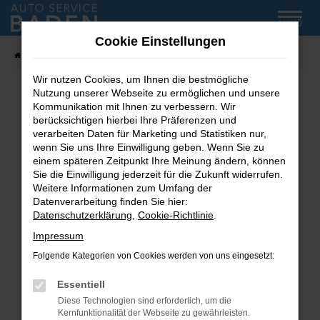
Zum
MENÜ
Hauptinhalt
Cookie Einstellungen
springen
Startseite
Fahrzeug-Showroom
Wir nutzen Cookies, um Ihnen die bestmögliche
Nutzung unserer Webseite zu ermöglichen und unsere
Kommunikation mit Ihnen zu verbessern. Wir
Fehler: Network Error
berücksichtigen hierbei Ihre Präferenzen und
verarbeiten Daten für Marketing und Statistiken nur,
wenn Sie uns Ihre Einwilligung geben. Wenn Sie zu
Beim Laden ist ein Fehler aufgetreten.
einem späteren Zeitpunkt Ihre Meinung ändern, können
Hier sind ein paar Tipps, die dir helfen können:
Sie die Einwilligung jederzeit für die Zukunft widerrufen.
Weitere Informationen zum Umfang der
Überprüfe deine Firewall und deine
Datenverarbeitung finden Sie hier:
Internetverbindung.
Datenschutzerklärung
,
Cookie-Richtlinie
.
Laden andere Webseiten, zum Beispiel deine
Impressum
Suchmaschine?
Folgende Kategorien von Cookies werden von uns eingesetzt:
Prüfe deine Browsererweiterungen.
Manche Erweiterungen, wie Werbeblocker,
Essentiell
können das Laden bestimmter Seiten
Diese Technologien sind erforderlich, um die
verhindern. Funktioniert die Seite in einem
Kernfunktionalität der Webseite zu gewährleisten.