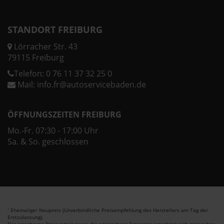
STANDORT FREIBURG
Lörracher Str. 43
79115 Freiburg
Telefon:
0 76 11 37 32 25 0
Mail:
info.fr@autoservicebaden.de
ÖFFNUNGSZEITEN FREIBURG
Mo.-Fr. 07:30 - 17:00 Uhr
Sa. & So. geschlossen
Ehemaliger Neupreis (Unverbindliche Preisempfehlung des Herstellers am Tag der
1
Erstzulassung).