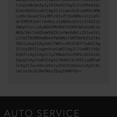
CiAgImNvbmZpZyI6IHsKICAgICJtZXRob2Qi
OiAiR0VUIiwKICAgICJ1cmwiOiAiaHR0cHM6
Ly9hcGkueC5ha3MtcHJvZC5hdWRhcmlzLm5l
dC92MS9jbGllbnRzLzIyNDQvd2Vic2l0ZS12
ZWhpY2xlcy8yNDA5MV9HV19SR0JWUyUyMzIw
NDQ/ZmllbGQ9aW50ZXJuYWxOdW1iZXImd2Vi
c2l0ZT02MDRmNDk4YWU0NzY3MTRkM2Q1OTAx
ZDEiLAogICAgImhlYWRlcnMiOiB7fSwKICAg
ICJib2R5IjogbnVsbCwKICAgICJleHBlY3Qi
OiB7CiAgICAgICJyZXNwb25zZVR5cGUiOiAi
IgogICAgfSwKICAgICJ0aW1lb3V0IjogMCwK
ICAgICJwcm9ncmVzcyI6IG51bGwsCiAgICAi
cmlza3kiOiBmYWxzZQogIH0KfQ==