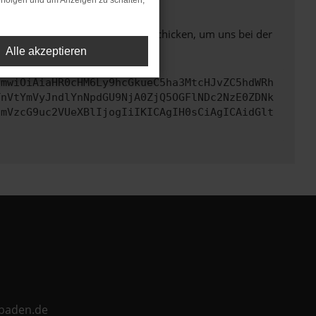
rfolgen und um Anzeigen zu schalten,
ben. Du kannst uns diesen Text schicken, um uns bei der
Alle akzeptieren
cmwiOiAiaHR0cHM6Ly9hcGkueC5ha3MtcHJvZC5hdWRh
TnVtYmVyJndlYnNpdGU9NjA0ZjQ5OGFlNDc2NzE0ZDNk
cmVzcG9uc2VUeXBlIjogIiIKICAgIH0sCiAgICAidGlt
ebaden.de