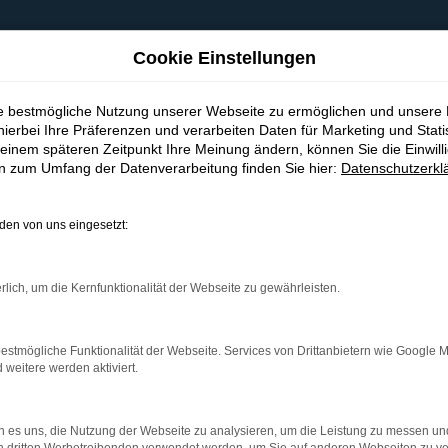
Cookie Einstellungen
ie bestmögliche Nutzung unserer Webseite zu ermöglichen und unsere
hierbei Ihre Präferenzen und verarbeiten Daten für Marketing und Stati
einem späteren Zeitpunkt Ihre Meinung ändern, können Sie die Einwillig
en zum Umfang der Datenverarbeitung finden Sie hier:
Datenschutzerkl
en von uns eingesetzt:
indung.
hine?
rlich, um die Kernfunktionalität der Webseite zu gewährleisten.
aden bestimmter Seiten verhindern. Funktioniert die Seite in e
estmögliche Funktionalität der Webseite. Services von Drittanbietern wie Google 
eitere werden aktiviert.
 zu beheben.
bssystem auf dem neuesten Stand sind.
 es uns, die Nutzung der Webseite zu analysieren, um die Leistung zu messen u
ko, sondern kann auch dazu führen, dass bestimmte Funktionen nic