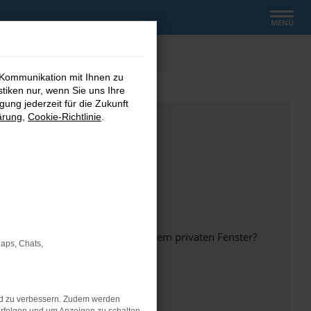
MENÜ
 Kommunikation mit Ihnen zu
stiken nur, wenn Sie uns Ihre
ung jederzeit für die Zukunft
ärung
,
Cookie-Richtlinie
.
inem anderen Browser oder in einem privaten Fenster?
Maps, Chats,
nd zu verbessern. Zudem werden
ht mehr unterstützt werden.