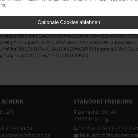
on dritten Werbetreibenden verwendet werden, um Sie auf anderen Webseiten zu ve
ind.
ontaktiere uns bitte. Wir werden versuchen, das Problem zu behe
Optionale Cookies ablehnen
vbmZpZyI6IHsKICAgICJtZXRob2QiOiAiR0VUIiwKICAgICJ1
2ZWhpY2xlcy8wMTIxMTclMjMxNjc1P2ZpZWxkPWludGVybmFs
iYm9keSI6IG51bGwsCiAgICAiZXhwZWN0IjogewogICAgICAi
gICAgInJpc2t5IjogZmFsc2UKICB9Cn0=
 ACHERN
STANDORT FREIBURG
r. 2/1
Lörracher Str. 43
n
79115 Freiburg
78 41 60 00-70
Telefon:
0 76 11 37 32 25 0
@autoservicebaden.de
Mail:
info.fr@autoservic