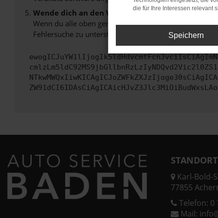
Technologien eingesetzt, die v
die für Ihre Interessen relevant s
Wende dich an den Webseitenbetreiber.
Wenn du alle oben genannten Schritte versucht hast, k
Fehlersuche zu unterstützen:
Speichern
ewogICJuYW1lIjogIk5ldHdvcmtFcnJvciIsCiAgImN
cmlzLm5ldC92MS9jbGllbnRzLzIyNDQvd2Vic2l0ZS1
NTkwMWQxIiwKICAgICJoZWFkZXJzIjoge30sCiAgICA
ZW91dCI6IDAsCiAgICAicHJvZ3Jlc3MiOiBudWxsLAo
STANDORT
Karl-Bold-St
77855 Acher
Telefon:
0 
Mail:
info