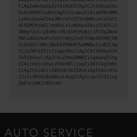
CiAgImNvbmZpZyI6IHsKICAgICJtZXRob2Qi
OiAiR0VUIiwKICAgICJ1cmwiOiAiaHR0cHM6
Ly9hcGkueC5ha3MtcHJvZC5hdWRhcmlzLm5l
dC92MS9jbGllbnRzLzIyNDQvd2Vic2l0ZS12
ZWhpY2xlcy8xMzc5NzQlMjMxNjc1P2ZpZWxk
PWludGVybmFsTnVtYmVyJndlYnNpdGU9NjA0
ZjQ5OGFlNDc2NzE0ZDNkNTkwMWQxIiwKICAg
ICJoZWFkZXJzIjoge30sCiAgICAiYm9keSI6
IG51bGwsCiAgICAiZXhwZWN0IjogewogICAg
ICAicmVzcG9uc2VUeXBlIjogIiIKICAgIH0s
CiAgICAidGltZW91dCI6IDAsCiAgICAicHJv
Z3Jlc3MiOiBudWxsLAogICAgInJpc2t5Ijog
ZmFsc2UKICB9Cn0=