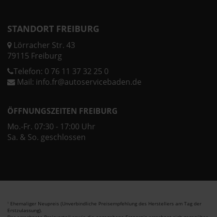
STANDORT FREIBURG
Lörracher Str. 43
79115 Freiburg
Telefon:
0 76 11 37 32 25 0
Mail:
info.fr@autoservicebaden.de
ÖFFNUNGSZEITEN FREIBURG
Mo.-Fr. 07:30 - 17:00 Uhr
Sa. & So. geschlossen
Ehemaliger Neupreis (Unverbindliche Preisempfehlung des Herstellers am Tag der
1
Erstzulassung).