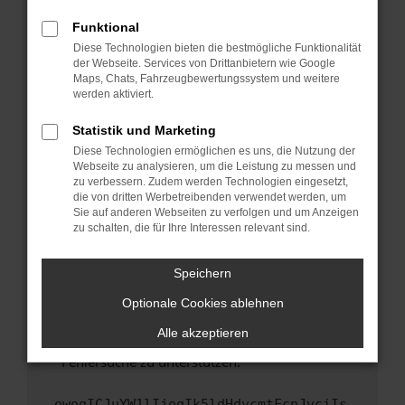
anderen Browser oder in einem privaten
Fenster?
Funktional
Starte dein Gerät neu.
Diese Technologien bieten die bestmögliche Funktionalität
der Webseite. Services von Drittanbietern wie Google
Das kann manchmal helfen, vorübergehende
Maps, Chats, Fahrzeugbewertungssystem und weitere
Probleme zu beheben.
werden aktiviert.
Stelle sicher, dass dein Browser und dein
Statistik und Marketing
Betriebssystem auf dem neuesten Stand
Diese Technologien ermöglichen es uns, die Nutzung der
sind.
Webseite zu analysieren, um die Leistung zu messen und
Veraltete Software birgt nicht nur ein
zu verbessern. Zudem werden Technologien eingesetzt,
Sicherheitsrisiko, sondern kann auch dazu
die von dritten Werbetreibenden verwendet werden, um
führen, dass bestimmte Funktionen nicht mehr
Sie auf anderen Webseiten zu verfolgen und um Anzeigen
zu schalten, die für Ihre Interessen relevant sind.
unterstützt werden.
Wende dich an den Webseitenbetreiber.
Speichern
Wenn du alle oben genannten Schritte versucht
hast, kontaktiere uns bitte. Wir werden
Optionale Cookies ablehnen
versuchen, das Problem zu beheben. Du kannst
Alle akzeptieren
uns diesen Text schicken, um uns bei der
Fehlersuche zu unterstützen:
ewogICJuYW1lIjogIk5ldHdvcmtFcnJvciIs