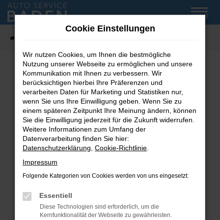
Zum
MENÜ
Hauptinhalt
Cookie Einstellungen
springen
Startseite
Fahrzeug-Showroom
Wir nutzen Cookies, um Ihnen die bestmögliche
Nutzung unserer Webseite zu ermöglichen und unsere
Kommunikation mit Ihnen zu verbessern. Wir
Fehler: Network Error
berücksichtigen hierbei Ihre Präferenzen und
verarbeiten Daten für Marketing und Statistiken nur,
wenn Sie uns Ihre Einwilligung geben. Wenn Sie zu
Beim Laden ist ein Fehler aufgetreten.
einem späteren Zeitpunkt Ihre Meinung ändern, können
Hier sind ein paar Tipps, die dir helfen können:
Sie die Einwilligung jederzeit für die Zukunft widerrufen.
Weitere Informationen zum Umfang der
Überprüfe deine Firewall und deine
Datenverarbeitung finden Sie hier:
Internetverbindung.
Datenschutzerklärung
,
Cookie-Richtlinie
.
Laden andere Webseiten, zum Beispiel deine
Impressum
Suchmaschine?
Folgende Kategorien von Cookies werden von uns eingesetzt:
Prüfe deine Browsererweiterungen.
Manche Erweiterungen, wie Werbeblocker,
Essentiell
können das Laden bestimmter Seiten
Diese Technologien sind erforderlich, um die
verhindern. Funktioniert die Seite in einem
Kernfunktionalität der Webseite zu gewährleisten.