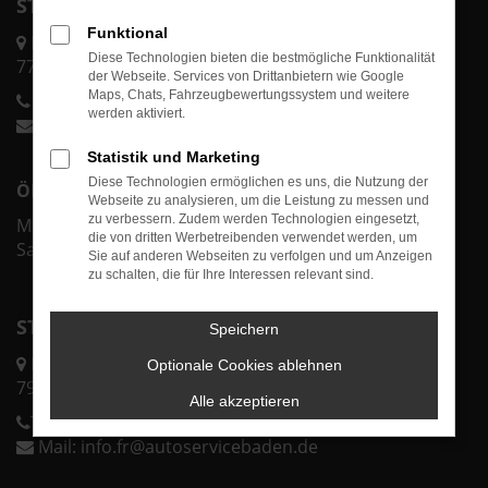
STANDORT ACHERN
Funktional
Karl-Bold-Str. 2/1
Diese Technologien bieten die bestmögliche Funktionalität
77855 Achern
der Webseite. Services von Drittanbietern wie Google
Maps, Chats, Fahrzeugbewertungssystem und weitere
Telefon:
0 78 41 60 00-70
werden aktiviert.
Mail:
info@autoservicebaden.de
Statistik und Marketing
Diese Technologien ermöglichen es uns, die Nutzung der
ÖFFNUNGSZEITEN ACHERN
Webseite zu analysieren, um die Leistung zu messen und
zu verbessern. Zudem werden Technologien eingesetzt,
Mo.-Fr. 07:30 - 18:00 Uhr
die von dritten Werbetreibenden verwendet werden, um
Sa. & So. geschlossen
Sie auf anderen Webseiten zu verfolgen und um Anzeigen
zu schalten, die für Ihre Interessen relevant sind.
STANDORT FREIBURG
Speichern
Lörracher Str. 43
Optionale Cookies ablehnen
79115 Freiburg
Alle akzeptieren
Telefon:
0 76 11 37 32 25 0
Mail:
info.fr@autoservicebaden.de