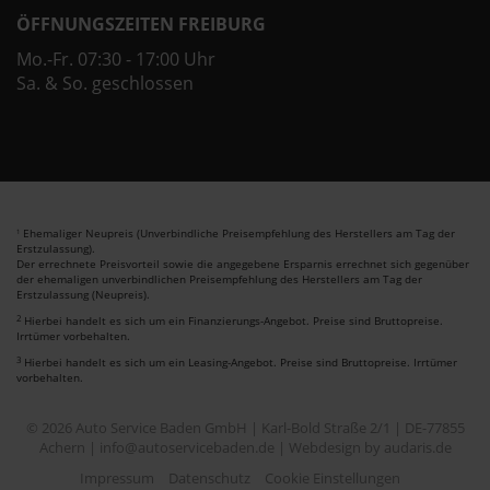
ÖFFNUNGSZEITEN FREIBURG
Mo.-Fr. 07:30 - 17:00 Uhr
Sa. & So. geschlossen
Ehemaliger Neupreis (Unverbindliche Preisempfehlung des Herstellers am Tag der
1
Erstzulassung).
Der errechnete Preisvorteil sowie die angegebene Ersparnis errechnet sich gegenüber
der ehemaligen unverbindlichen Preisempfehlung des Herstellers am Tag der
Erstzulassung (Neupreis).
2
Hierbei handelt es sich um ein Finanzierungs-Angebot. Preise sind Bruttopreise.
Irrtümer vorbehalten.
3
Hierbei handelt es sich um ein Leasing-Angebot. Preise sind Bruttopreise. Irrtümer
vorbehalten.
© 2026 Auto Service Baden GmbH | Karl-Bold Straße 2/1 | DE-77855
Achern | info@autoservicebaden.de |
Webdesign by audaris.de
Impressum
Datenschutz
Cookie Einstellungen