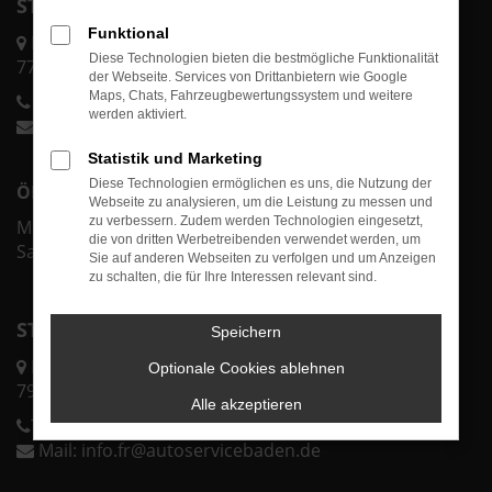
STANDORT ACHERN
Funktional
Karl-Bold-Str. 2/1
Diese Technologien bieten die bestmögliche Funktionalität
77855 Achern
der Webseite. Services von Drittanbietern wie Google
Maps, Chats, Fahrzeugbewertungssystem und weitere
Telefon:
0 78 41 60 00-70
werden aktiviert.
Mail:
info@autoservicebaden.de
Statistik und Marketing
Diese Technologien ermöglichen es uns, die Nutzung der
ÖFFNUNGSZEITEN ACHERN
Webseite zu analysieren, um die Leistung zu messen und
zu verbessern. Zudem werden Technologien eingesetzt,
Mo.-Fr. 07:30 - 18:00 Uhr
die von dritten Werbetreibenden verwendet werden, um
Sa. & So. geschlossen
Sie auf anderen Webseiten zu verfolgen und um Anzeigen
zu schalten, die für Ihre Interessen relevant sind.
STANDORT FREIBURG
Speichern
Lörracher Str. 43
Optionale Cookies ablehnen
79115 Freiburg
Alle akzeptieren
Telefon:
0 76 11 37 32 25 0
Mail:
info.fr@autoservicebaden.de