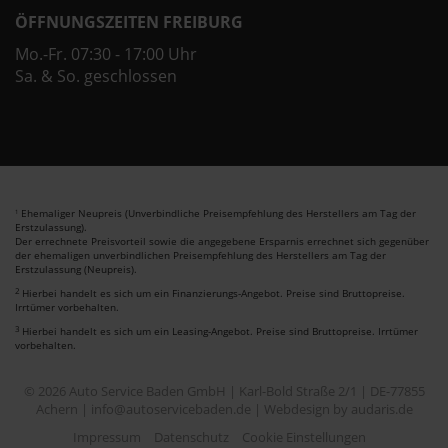
ÖFFNUNGSZEITEN FREIBURG
Mo.-Fr. 07:30 - 17:00 Uhr
Sa. & So. geschlossen
Ehemaliger Neupreis (Unverbindliche Preisempfehlung des Herstellers am Tag der
1
Erstzulassung).
Der errechnete Preisvorteil sowie die angegebene Ersparnis errechnet sich gegenüber
der ehemaligen unverbindlichen Preisempfehlung des Herstellers am Tag der
Erstzulassung (Neupreis).
2
Hierbei handelt es sich um ein Finanzierungs-Angebot. Preise sind Bruttopreise.
Irrtümer vorbehalten.
3
Hierbei handelt es sich um ein Leasing-Angebot. Preise sind Bruttopreise. Irrtümer
vorbehalten.
© 2026 Auto Service Baden GmbH | Karl-Bold Straße 2/1 | DE-77855
Achern | info@autoservicebaden.de |
Webdesign by audaris.de
Impressum
Datenschutz
Cookie Einstellungen