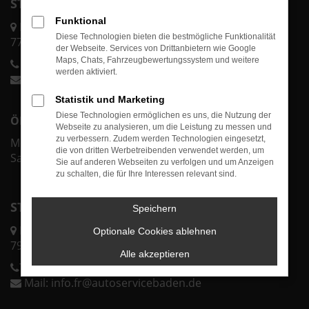
STANDORT ACHERN
Funktional
Karl-Bold-Str. 2/1
Diese Technologien bieten die bestmögliche Funktionalität
77855 Achern
der Webseite. Services von Drittanbietern wie Google
Maps, Chats, Fahrzeugbewertungssystem und weitere
Telefon:
0 78 41 60 00-70
werden aktiviert.
Mail:
info@autoservicebaden.de
Statistik und Marketing
Diese Technologien ermöglichen es uns, die Nutzung der
ÖFFNUNGSZEITEN ACHERN
Webseite zu analysieren, um die Leistung zu messen und
zu verbessern. Zudem werden Technologien eingesetzt,
Mo.-Fr. 07:30 - 18:00 Uhr
die von dritten Werbetreibenden verwendet werden, um
Sa. & So. geschlossen
Sie auf anderen Webseiten zu verfolgen und um Anzeigen
zu schalten, die für Ihre Interessen relevant sind.
STANDORT FREIBURG
Speichern
Lörracher Str. 43
Optionale Cookies ablehnen
79115 Freiburg
Alle akzeptieren
Telefon:
0 76 11 37 32 25 0
Mail:
info.fr@autoservicebaden.de