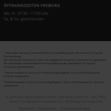
ÖFFNUNGSZEITEN FREIBURG
Mo.-Fr. 07:30 - 17:00 Uhr
Sa. & So. geschlossen
Ehemaliger Neupreis (Unverbindliche Preisempfehlung des Herstellers am Tag der
1
Erstzulassung).
Der errechnete Preisvorteil sowie die angegebene Ersparnis errechnet sich gegenüber
der ehemaligen unverbindlichen Preisempfehlung des Herstellers am Tag der
Erstzulassung (Neupreis).
2
Hierbei handelt es sich um ein Finanzierungs-Angebot. Preise sind Bruttopreise.
Irrtümer vorbehalten.
3
Hierbei handelt es sich um ein Leasing-Angebot. Preise sind Bruttopreise. Irrtümer
vorbehalten.
© 2026 Auto Service Baden GmbH | Karl-Bold Straße 2/1 | DE-77855
Achern | info@autoservicebaden.de |
Webdesign by audaris.de
Impressum
Datenschutz
Cookie Einstellungen