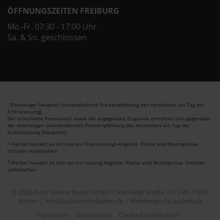
ÖFFNUNGSZEITEN FREIBURG
Mo.-Fr. 07:30 - 17:00 Uhr
Sa. & So. geschlossen
Ehemaliger Neupreis (Unverbindliche Preisempfehlung des Herstellers am Tag der
1
Erstzulassung).
Der errechnete Preisvorteil sowie die angegebene Ersparnis errechnet sich gegenüber
der ehemaligen unverbindlichen Preisempfehlung des Herstellers am Tag der
Erstzulassung (Neupreis).
2
Hierbei handelt es sich um ein Finanzierungs-Angebot. Preise sind Bruttopreise.
Irrtümer vorbehalten.
3
Hierbei handelt es sich um ein Leasing-Angebot. Preise sind Bruttopreise. Irrtümer
vorbehalten.
© 2026 Auto Service Baden GmbH | Karl-Bold Straße 2/1 | DE-77855
Achern | info@autoservicebaden.de |
Webdesign by audaris.de
Impressum
Datenschutz
Cookie Einstellungen