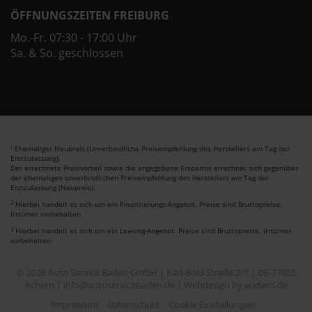
ÖFFNUNGSZEITEN FREIBURG
Mo.-Fr. 07:30 - 17:00 Uhr
Sa. & So. geschlossen
Ehemaliger Neupreis (Unverbindliche Preisempfehlung des Herstellers am Tag der
1
Erstzulassung).
Der errechnete Preisvorteil sowie die angegebene Ersparnis errechnet sich gegenüber
der ehemaligen unverbindlichen Preisempfehlung des Herstellers am Tag der
Erstzulassung (Neupreis).
2
Hierbei handelt es sich um ein Finanzierungs-Angebot. Preise sind Bruttopreise.
Irrtümer vorbehalten.
3
Hierbei handelt es sich um ein Leasing-Angebot. Preise sind Bruttopreise. Irrtümer
vorbehalten.
© 2026 Auto Service Baden GmbH | Karl-Bold Straße 2/1 | DE-77855
Achern | info@autoservicebaden.de |
Webdesign by audaris.de
Impressum
Datenschutz
Cookie Einstellungen