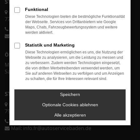
STANDORT ACHERN
Funktional
Karl-Bold-Str. 2/1
Diese Technologien bieten die bestmögliche Funktionalität
77855 Achern
der Webseite. Services von Drittanbietern wie Google
Maps, Chats, Fahrzeugbewertungssystem und weitere
Telefon:
0 78 41 60 00-70
werden aktiviert.
Mail:
info@autoservicebaden.de
Statistik und Marketing
Diese Technologien ermöglichen es uns, die Nutzung der
ÖFFNUNGSZEITEN ACHERN
Webseite zu analysieren, um die Leistung zu messen und
zu verbessern. Zudem werden Technologien eingesetzt,
Mo.-Fr. 07:30 - 18:00 Uhr
die von dritten Werbetreibenden verwendet werden, um
Sa. & So. geschlossen
Sie auf anderen Webseiten zu verfolgen und um Anzeigen
zu schalten, die für Ihre Interessen relevant sind.
STANDORT FREIBURG
Speichern
Lörracher Str. 43
Optionale Cookies ablehnen
79115 Freiburg
Alle akzeptieren
Telefon:
0 76 11 37 32 25 0
Mail:
info.fr@autoservicebaden.de