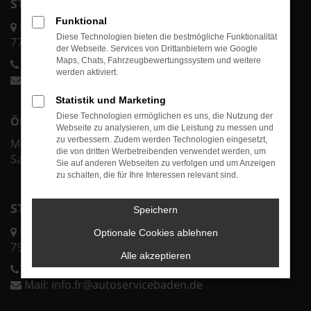
STANDORT ACHERN
Funktional
Karl-Bold-Str. 2/1
Diese Technologien bieten die bestmögliche Funktionalität
77855 Achern
der Webseite. Services von Drittanbietern wie Google
Maps, Chats, Fahrzeugbewertungssystem und weitere
Telefon:
0 78 41 60 00-70
werden aktiviert.
Mail:
info@autoservicebaden.de
Statistik und Marketing
Diese Technologien ermöglichen es uns, die Nutzung der
ÖFFNUNGSZEITEN ACHERN
Webseite zu analysieren, um die Leistung zu messen und
zu verbessern. Zudem werden Technologien eingesetzt,
Mo.-Fr. 07:30 - 18:00 Uhr
die von dritten Werbetreibenden verwendet werden, um
Sa. & So. geschlossen
Sie auf anderen Webseiten zu verfolgen und um Anzeigen
zu schalten, die für Ihre Interessen relevant sind.
STANDORT FREIBURG
Speichern
Lörracher Str. 43
Optionale Cookies ablehnen
79115 Freiburg
Alle akzeptieren
Telefon:
0 76 11 37 32 25 0
Mail:
info.fr@autoservicebaden.de