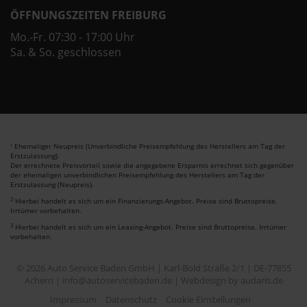
ÖFFNUNGSZEITEN FREIBURG
Mo.-Fr. 07:30 - 17:00 Uhr
Sa. & So. geschlossen
Ehemaliger Neupreis (Unverbindliche Preisempfehlung des Herstellers am Tag der
1
Erstzulassung).
Der errechnete Preisvorteil sowie die angegebene Ersparnis errechnet sich gegenüber
der ehemaligen unverbindlichen Preisempfehlung des Herstellers am Tag der
Erstzulassung (Neupreis).
2
Hierbei handelt es sich um ein Finanzierungs-Angebot. Preise sind Bruttopreise.
Irrtümer vorbehalten.
3
Hierbei handelt es sich um ein Leasing-Angebot. Preise sind Bruttopreise. Irrtümer
vorbehalten.
© 2026 Auto Service Baden GmbH | Karl-Bold Straße 2/1 | DE-77855
Achern | info@autoservicebaden.de |
Webdesign by audaris.de
Impressum
Datenschutz
Cookie Einstellungen