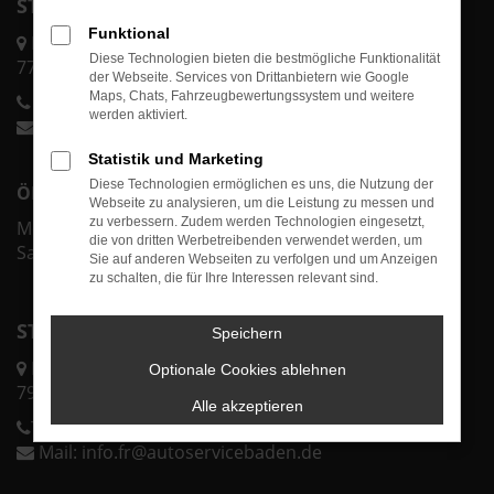
STANDORT ACHERN
Funktional
Karl-Bold-Str. 2/1
Diese Technologien bieten die bestmögliche Funktionalität
77855 Achern
der Webseite. Services von Drittanbietern wie Google
Maps, Chats, Fahrzeugbewertungssystem und weitere
Telefon:
0 78 41 60 00-70
werden aktiviert.
Mail:
info@autoservicebaden.de
Statistik und Marketing
Diese Technologien ermöglichen es uns, die Nutzung der
ÖFFNUNGSZEITEN ACHERN
Webseite zu analysieren, um die Leistung zu messen und
zu verbessern. Zudem werden Technologien eingesetzt,
Mo.-Fr. 07:30 - 18:00 Uhr
die von dritten Werbetreibenden verwendet werden, um
Sa. & So. geschlossen
Sie auf anderen Webseiten zu verfolgen und um Anzeigen
zu schalten, die für Ihre Interessen relevant sind.
STANDORT FREIBURG
Speichern
Lörracher Str. 43
Optionale Cookies ablehnen
79115 Freiburg
Alle akzeptieren
Telefon:
0 76 11 37 32 25 0
Mail:
info.fr@autoservicebaden.de