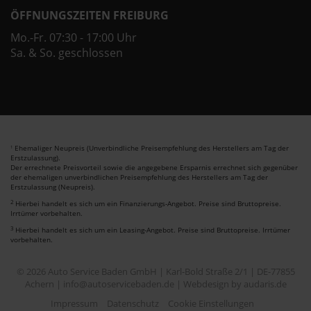
ÖFFNUNGSZEITEN FREIBURG
Mo.-Fr. 07:30 - 17:00 Uhr
Sa. & So. geschlossen
Ehemaliger Neupreis (Unverbindliche Preisempfehlung des Herstellers am Tag der
1
Erstzulassung).
Der errechnete Preisvorteil sowie die angegebene Ersparnis errechnet sich gegenüber
der ehemaligen unverbindlichen Preisempfehlung des Herstellers am Tag der
Erstzulassung (Neupreis).
2
Hierbei handelt es sich um ein Finanzierungs-Angebot. Preise sind Bruttopreise.
Irrtümer vorbehalten.
3
Hierbei handelt es sich um ein Leasing-Angebot. Preise sind Bruttopreise. Irrtümer
vorbehalten.
© 2026 Auto Service Baden GmbH | Karl-Bold Straße 2/1 | DE-77855
Achern | info@autoservicebaden.de |
Webdesign by audaris.de
Impressum
Datenschutz
Cookie Einstellungen