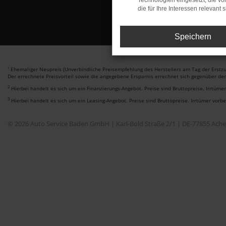
Technologien eingesetzt, die v
die für Ihre Interessen relevant s
Speichern
Ehemaliger Neupreis (Unverbindliche Preisempfehlung des Herstellers am Tag der Erstzu
1
Der errechnete Preisvorteil sowie die angegebene Ersparnis errechnet sich gegenüber de
2
Hierbei handelt es sich um ein Finanzierungs-Angebot. Preise sind Bruttopreise. Irrtüme
3
Hierbei handelt es sich um ein Leasing-Angebot. Preise sind Bruttopreise. Irrtümer vorb
© 2026 Auto Service Baden GmbH | Karl-Bold Straße 2/1 | DE-77855 Ach