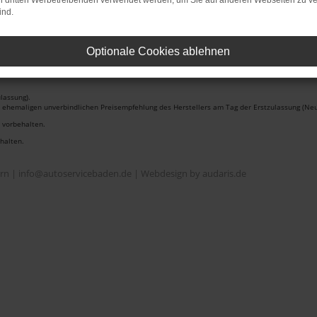
on dritten Werbetreibenden verwendet werden, um Sie auf anderen Webseiten zu ve
ind.
Optionale Cookies ablehnen
lassung).
r ehemaligen unverbindlichen Preisempfehlung des Herstellers am Tag der Erstzulassung (Neu
r vorbehalten.
ehalten.
ern | info@autoservicebaden.de |
Webdesign by audaris.de