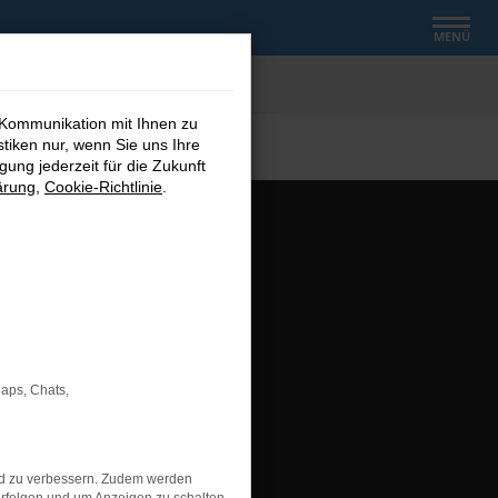
MENÜ
 Kommunikation mit Ihnen zu
stiken nur, wenn Sie uns Ihre
ung jederzeit für die Zukunft
ärung
,
Cookie-Richtlinie
.
ebaden.de
Maps, Chats,
RG
nd zu verbessern. Zudem werden