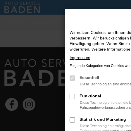
Zum
Hauptinhalt
springen
Startseite
Fahrzeug-Showroom
Wir nutzen Cookies, um Ihnen d
verbessern. Wir berücksichtigen 
Einwilligung geben. Wenn Sie zu 
widerrufen. Weitere Information
Impressum
STANDORT
Folgende Kategorien von Cookies werd
Karl-Bold-St
Essentiell
77855 Acher
Diese Technologien sind erforde
Telefon:
0 
Mail:
info
Funktional
Diese Technologien bieten die b
Fahrzeugbewertungssystem und w
ÖFFNUNGSZ
Statistik und Marketing
Mo.-Fr. 07:30
Diese Technologien ermöglichen
Sa. & So. ge