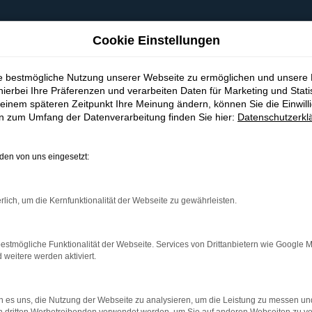
Cookie Einstellungen
ie bestmögliche Nutzung unserer Webseite zu ermöglichen und unsere
hierbei Ihre Präferenzen und verarbeiten Daten für Marketing und Stati
einem späteren Zeitpunkt Ihre Meinung ändern, können Sie die Einwillig
en zum Umfang der Datenverarbeitung finden Sie hier:
Datenschutzerkl
 ACHERN
STANDORT FREIBURG
en von uns eingesetzt:
r. 2/1
Lörracher Str. 43
n
79115 Freiburg
rlich, um die Kernfunktionalität der Webseite zu gewährleisten.
78 41 60 00-70
Telefon:
0 76 11 37 32 25 0
@autoservicebaden.de
Mail:
info.fr@autoservic
estmögliche Funktionalität der Webseite. Services von Drittanbietern wie Google 
eitere werden aktiviert.
EITEN ACHERN
ÖFFNUNGSZEITEN FREIBU
 - 18:00 Uhr
Mo.-Fr. 07:30 - 17:00 Uhr
 es uns, die Nutzung der Webseite zu analysieren, um die Leistung zu messen u
schlossen
Sa. & So. geschlossen