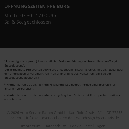
ÖFFNUNGSZEITEN FREIBURG
Mo.-Fr. 07:30 - 17:00 Uhr
Sa. & So. geschlossen
Ehemaliger Neupreis (Unverbindliche Preisempfehlung des Herstellers am Tag der
1
Erstzulassung).
Der errechnete Preisvorteil sowie die angegebene Ersparnis errechnet sich gegenüber
der ehemaligen unverbindlichen Preisempfehlung des Herstellers am Tag der
Erstzulassung (Neupreis).
2
Hierbei handelt es sich um ein Finanzierungs-Angebot. Preise sind Bruttopreise.
Irrtümer vorbehalten.
3
Hierbei handelt es sich um ein Leasing-Angebot. Preise sind Bruttopreise. Irrtümer
vorbehalten.
© 2026 Auto Service Baden GmbH | Karl-Bold Straße 2/1 | DE-77855
Achern | info@autoservicebaden.de |
Webdesign by audaris.de
Impressum
Datenschutz
Cookie Einstellungen