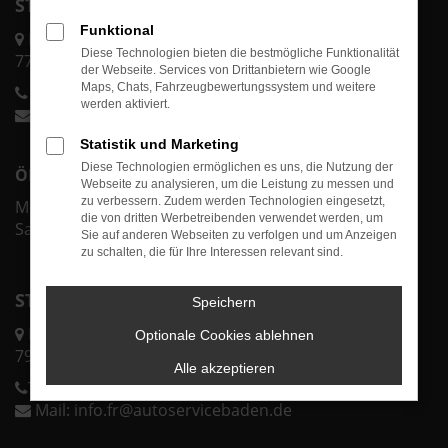
STANDORT ACHERN
Funktional
Karl-Bold-Str. 2/1
Diese Technologien bieten die bestmögliche Funktionalität
77855 Achern
der Webseite. Services von Drittanbietern wie Google
Maps, Chats, Fahrzeugbewertungssystem und weitere
Telefon:
0 78 41 60 00-70
werden aktiviert.
Mail:
info@autoservicebaden.de
Statistik und Marketing
Diese Technologien ermöglichen es uns, die Nutzung der
ÖFFNUNGSZEITEN ACHERN
Webseite zu analysieren, um die Leistung zu messen und
zu verbessern. Zudem werden Technologien eingesetzt,
Mo.-Fr. 07:30 - 18:00 Uhr
die von dritten Werbetreibenden verwendet werden, um
Sa. & So. geschlossen
Sie auf anderen Webseiten zu verfolgen und um Anzeigen
zu schalten, die für Ihre Interessen relevant sind.
STANDORT FREIBURG
Speichern
Lörracher Str. 43
Optionale Cookies ablehnen
79115 Freiburg
Alle akzeptieren
Telefon:
0 76 11 37 32 25 0
Mail:
info.fr@autoservicebaden.de