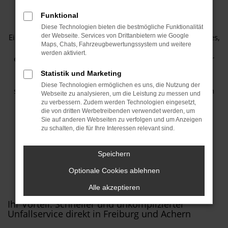
Versicherungen
Funktional
Diese Technologien bieten die bestmögliche Funktionalität
Ein Unfall kommt immer unerwartet – umso wichtiger ist es,
der Webseite. Services von Drittanbietern wie Google
Maps, Chats, Fahrzeugbewertungssystem und weitere
in solch einer Stresssituation einen verlässlichen und
werden aktiviert.
erfahrenen Partner an seiner Seite zu wissen. Wir sind Ihr
kompetenter Ansprechpartner, wenn es um einen
Statistik und Marketing
ganzheitlichen Unfallservice in Freiburg geht – und das
Diese Technologien ermöglichen es uns, die Nutzung der
sowohl für HUK-Kunden als auch für Versicherte bei allen
Webseite zu analysieren, um die Leistung zu messen und
anderen Gesellschaften. Unsere Werkstatt ist Ihre
zu verbessern. Zudem werden Technologien eingesetzt,
zertifizierte HUK Annahmestelle in Freiburg und bietet
die von dritten Werbetreibenden verwendet werden, um
Sie auf anderen Webseiten zu verfolgen und um Anzeigen
darüber hinaus einen umfassenden Service für die
zu schalten, die für Ihre Interessen relevant sind.
Schadensabwicklung mit sämtlichen Versicherungen.
Speichern
JETZT KONTAKTIEREN
Optionale Cookies ablehnen
Alle akzeptieren
Ihr Vorteil: Schneller und unkomplizierter
Unfallservice direkt in Freiburg und Achern