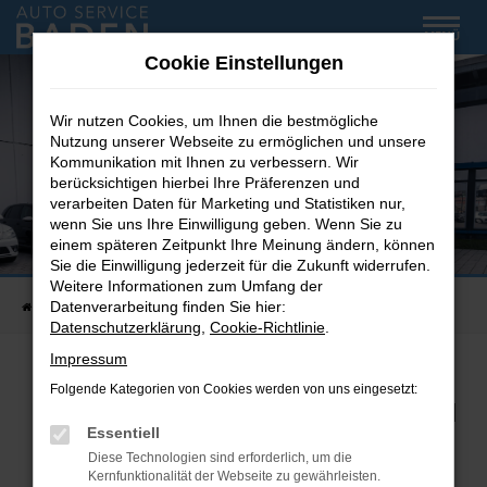
Zum
MENÜ
Hauptinhalt
Cookie Einstellungen
springen
Wir nutzen Cookies, um Ihnen die bestmögliche
Nutzung unserer Webseite zu ermöglichen und unsere
Kommunikation mit Ihnen zu verbessern. Wir
berücksichtigen hierbei Ihre Präferenzen und
verarbeiten Daten für Marketing und Statistiken nur,
wenn Sie uns Ihre Einwilligung geben. Wenn Sie zu
einem späteren Zeitpunkt Ihre Meinung ändern, können
Sie die Einwilligung jederzeit für die Zukunft widerrufen.
Weitere Informationen zum Umfang der
Datenverarbeitung finden Sie hier:
Startseite
Unfallservice
Datenschutzerklärung
,
Cookie-Richtlinie
.
Impressum
Folgende Kategorien von Cookies werden von uns eingesetzt:
UMFASSENDER UNFALLSERVICE
IN
FREIBURG
Essentiell
Diese Technologien sind erforderlich, um die
Ihre HUK-Annahmestelle & Partner für alle
Kernfunktionalität der Webseite zu gewährleisten.